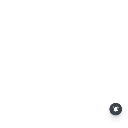
சேலம்: கோட்டை மாரியம்மன்
கோவிலில் கோலாகலமாக
நடைபெற்ற தேரோட்டம்