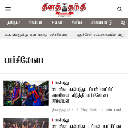
தமிழகம்
தேசியம்
உலகம்
சினிமா
விளையாட்டு
ஜோத
ட்டங்களுக்கு கன மழை எச்சரிக்கை
புதுச்சேரி சட்டசபையில் வரும் 
பார்சிலோனா
கால்பந்து
லா லிகா கால்பந்து: ரியல் மாட்ரிட்
அணியை வீழ்த்தி பார்சிலோனா
சாம்பியன்
தினத்தந்தி
13 May 2026
1
min read
கால்பந்து
லா லிகா கால்பந்து - ரியல் மாட்ரிட்டை