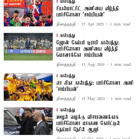
கால்பந்து
ரியல்மாட்ரிட் அணியை வீழ்த்தி
பார்சிலோனா 'சாம்பியன்'
தினத்தந்தி
27 Apr 2025
1
min read
கால்பந்து
ஜோன் கேம்பர் டிராபி கால்பந்து:
பார்சிலோனா அணியை வீழ்த்தி
மொனாக்கோ சாம்பியன்
தினத்தந்தி
13 Aug 2024
1
min read
கால்பந்து
லா லிகா கால்பந்து: பார்சிலோனா அணி
'சாம்பியன்'
தினத்தந்தி
15 May 2023
1
min read
கால்பந்து
ஊழல் வழக்கு விசாரணைக்காக
பார்சிலோனா மாகாண கோர்ட்டில்
நெய்மர் நேரில் ஆஜர்