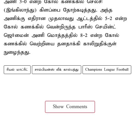
அணி 3-0 என்ற கோல் கணக்கில் செல்சி
(இங்கிலாந்து) கிளப்பை தோற்கடித்தது. அந்த
அணிக்கு எதிரான முதலாவது ஆட்டத்தில் 5-2 என்ற
கோல் கணக்கில் வென்றிருந்த பாரீஸ் செயின்ட்
ஜெர்மைன் அணி மொத்தத்தில் 8-2 என்ற கோல்
கணக்கில் வெற்றியை தனதாக்கி காலிறுதிக்குள்
நுழைந்தது.
ரியல் மாட்ரிட்
சாம்பியன்ஸ் லீக் கால்பந்து
Champions League Football
Show Comments