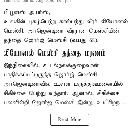
Published on
:
08 Aug 2026, 1:01 pm
பியூனஸ் அயர்ஸ்,
உலகின் புகழ்பெற்ற
கால்பந்து
வீரர் லியோனல்
மெஸ்சி. அர்ஜென்டினா வீரரான மெஸ்சியின்
தந்தை ஜொர்ஜ் மெஸ்சி (வயது 68).
லியோனல் மெஸ்சி தந்தை மரணம்
இந்நிலையில், உடல்நலக்குறைவான்
பாதிக்கப்பட்டிருந்த ஜொர்ஜ் மெஸ்சி
அர்ஜென்டினாவில் உள்ள மருத்துவமனையில்
சிகிச்சை பெற்று வந்தார். ஆனால், சிகிச்சை
பலனின்றி ஜொர்ஜ் மெஸ்சி இன்று உயிரிழந ...
Read More