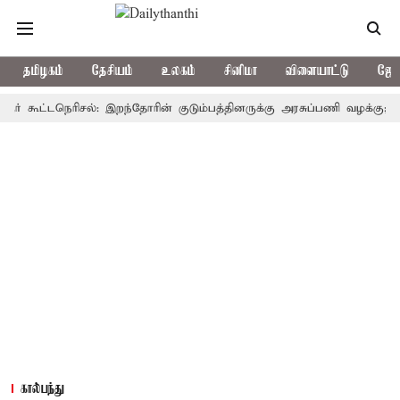
தமிழகம்
தேசியம்
உலகம்
சினிமா
விளையாட்டு
ஜோத
ூட்டநெரிசல்: இறந்தோரின் குடும்பத்தினருக்கு அரசுப்பணி வழக்கு; வரும் 14
கால்பந்து