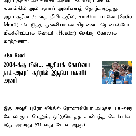
ஆட்டத்தில் அல்-நாசர் அணி 4-2 என்ற கோல்
கணக்கில் அல்-ஷபாப் அணியைத் தோற்கடித்தது.
ஆட்டத்தின் 75-வது நிமிடத்தில், சாடியோ மானே (Sadio
Mané) கொடுத்த துல்லியமான கிராஸை, ரொனால்டோ
மிகச்சிறப்பாக ஹெடர் (Header) செய்து கோலாக
மாற்றினார்.
Also Read
2004-க்கு பின்... ஆசியக் கோப்பை
நாக்-அவுட் சுற்றில் இந்திய மகளிர்
அணி
இது சவுதி புரோ லீக்கில் ரொனால்டோ அடித்த 100-வது
கோலாகும். மேலும், ஒட்டுமொத்த கால்பந்து கெரியரில்
இது அவரது 971-வது கோல் ஆகும்.