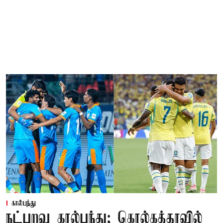
கால்பந்து
நட்புறவு கால்பந்து; கொல்கத்தாவில்