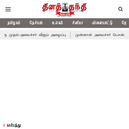
தமிழகம்
தேசியம்
உலகம்
சினிமா
விளையாட்டு
ஜோத
கு முதல்-அமைச்சர் விஜய் அழைப்பு
முன்னாள் அமைச்சர் பொன்முடிக்க
கால்பந்து