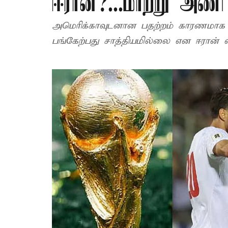
ஈரான்?...மாற்று அண
அமெரிக்காவுடனான பதற்றம் காரணமாக
பங்கேற்பது சாத்தியமில்லை என ஈரான் வ