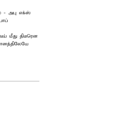
 - அபு எக்ஸ்
பாப்
் மீது திடீரென
தானத்திலேயே