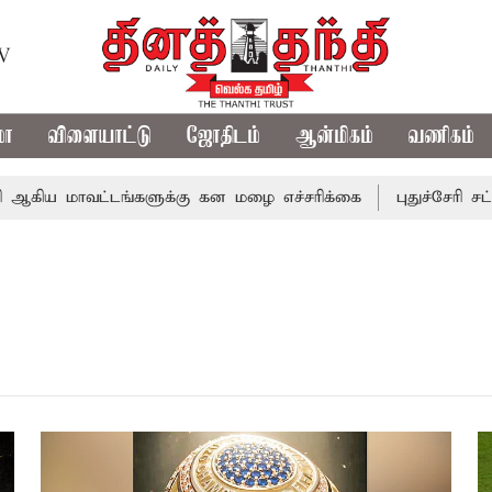
TV
மா
விளையாட்டு
ஜோதிடம்
ஆன்மிகம்
வணிகம்
ிய மாவட்டங்களுக்கு கன மழை எச்சரிக்கை
புதுச்சேரி சட்ட