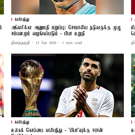
கால்பந்து
்
அமெரிக்கா அனுமதி மறுப்பு: சோமாலிய நடுவருக்கு முழு
ம
சம்பளமும் வழங்கப்படும் - பிபா உறுதி
ர
தினத்தந்தி
15 Jun 2026
1
min read
தி
கால்பந்து
உலகக் கோப்பை கால்பந்து - ’பிபா’வுக்கு ஈரான்
உ