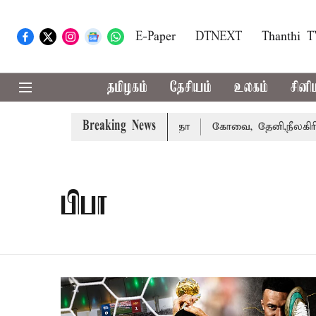
E-Paper
DTNEXT
Thanthi 
தமிழகம்
தேசியம்
உலகம்
சினி
Breaking News
து வழக்கை வாபஸ் பெற்றார் சங்கீதா
கோவை, தேனி,நீலகிரி ஆக
பிபா