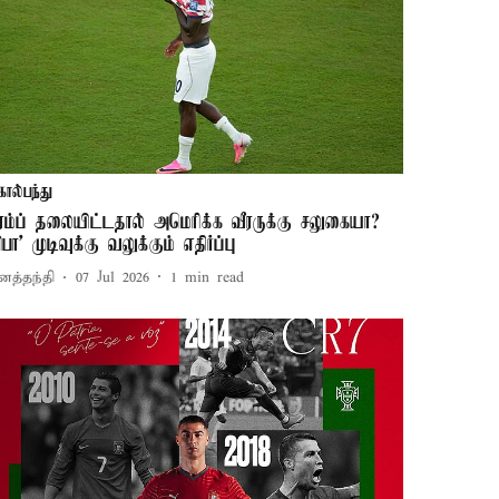
கால்பந்து
ிரம்ப் தலையிட்டதால் அமெரிக்க வீரருக்கு சலுகையா?
ிபா' முடிவுக்கு வலுக்கும் எதிர்ப்பு
னத்தந்தி
07 Jul 2026
1
min read