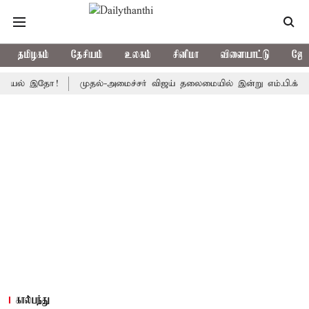
தமிழகம்
தேசியம்
உலகம்
சினிமா
விளையாட்டு
ஜோத
 இதோ!
முதல்-அமைச்சர் விஜய் தலைமையில் இன்று எம்.பி.க்கள் கூட்டம்: 
கால்பந்து