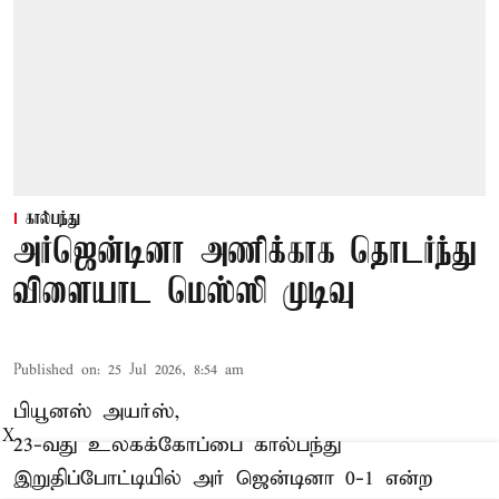
கால்பந்து
அர்ஜென்டினா அணிக்காக தொடர்ந்து
விளையாட மெஸ்ஸி முடிவு
Published on
:
25 Jul 2026, 8:54 am
பியூனஸ் அயர்ஸ்,
X
23-வது உலகக்கோப்பை கால்பந்து
இறுதிப்போட்டியில் அர் ஜென்டினா 0-1 என்ற