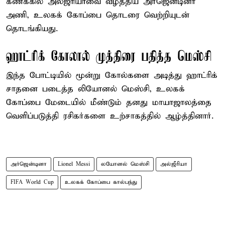
கணக்கில் அல்ஜீரியாவை வீழ்த்திய அர்ஜென்டினா
அணி, உலகக் கோப்பை தொடரை வெற்றியுடன்
தொடங்கியது.
ஹாட்ரிக் கோலால் முத்திரை பதித்த மெஸ்சி
இந்த போட்டியில் மூன்று கோல்களை அடித்து ஹாட்ரிக்
சாதனை படைத்த லியோனல் மெஸ்சி, உலகக்
கோப்பை மேடையில் மீண்டும் தனது மாயாஜாலத்தை
வெளிப்படுத்தி ரசிகர்களை உற்சாகத்தில் ஆழ்த்தினார்.
அர்ஜென்டினா
Lionel Messi
லயோனல் மெஸ்சி
அல்ஜீரியா
FIFA World Cup
உலகக் கோப்பை கால்பந்து