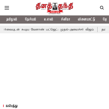
தமிழகம்
தேசியம்
உலகம்
சினிமா
விளையாட்டு
ஜோத
டிய வேளாண் பட்ஜெட்: முதல்-அமைச்சர் விஜய்
தமிழக அரசியலில் ப
கால்பந்து