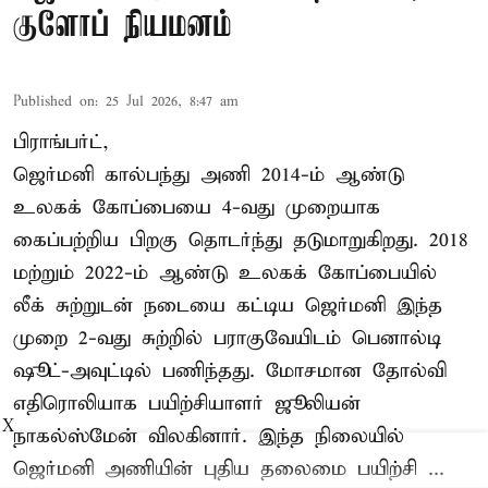
குளோப் நியமனம்
Published on
:
25 Jul 2026, 8:47 am
பிராங்பர்ட்,
ஜெர்மனி கால்பந்து அணி 2014-ம் ஆண்டு
உலகக் கோப்பையை 4-வது முறையாக
கைப்பற்றிய பிறகு தொடர்ந்து தடுமாறுகிறது. 2018
மற்றும் 2022-ம் ஆண்டு உலகக் கோப்பையில்
லீக் சுற்றுடன் நடையை கட்டிய ஜெர்மனி இந்த
முறை 2-வது சுற்றில் பராகுவேயிடம் பெனால்டி
ஷூட்-அவுட்டில் பணிந்தது. மோசமான தோல்வி
எதிரொலியாக பயிற்சியாளர் ஜூலியன்
X
நாகல்ஸ்மேன் விலகினார். இந்த நிலையில்
ஜெர்மனி அணியின் புதிய தலைமை பயிற்சி ...