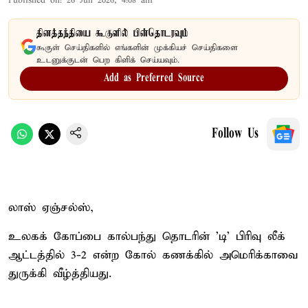
Published on
:
26 Jun 2026, 4:08 am
தினத்தந்தியை கூகுளில் பின்தொடரவும்
கூகுள் செய்திகளில் எங்களின் முக்கியச் செய்திகளை
உடனுக்குடன் பெற கிளிக் செய்யவும்.
Add as Preferred Source
Follow Us
லாஸ் ஏஞ்சல்ஸ்,
உலகக் கோப்பை கால்பந்து தொடரின் 'டி' பிரிவு லீக்
ஆட்டத்தில் 3-2 என்ற கோல் கணக்கில் அமெரிக்காவை
துருக்கி வீழ்த்தியது.