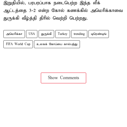
இறுதியில், பரபரப்பாக நடைபெற்ற இந்த லீக்
ஆட்டத்தை 3-2 என்ற கோல் கணக்கில் அமெரிக்காவை
துருக்கி வீழ்த்தி திரில் வெற்றி பெற்றது.
அமெரிக்கா
USA
துருக்கி
Turkey
trending
டிரெண்டிங்
FIFA World Cup
உலகக் கோப்பை கால்பந்து
Show Comments