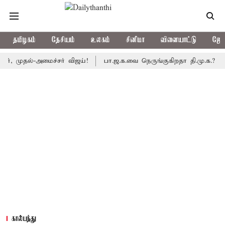
தமிழகம்
தேசியம்
உலகம்
சினிமா
விளையாட்டு
ஜோத
தல்-அமைச்சர் விஜய்!
பா.ஜ.க.வை நெருங்குகிறதா தி.மு.க.? அனைத்துக
கால்பந்து