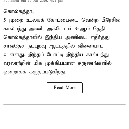
Published on
:
30 Jul 2026, 4:21 pm
கொல்கத்தா,
5 முறை உலகக் கோப்பையை வென்ற பிரேசில்
கால்பந்து அணி, அக்டோபர் 3-ஆம் தேதி
கொல்கத்தாவில் இந்திய அணியை எதிர்த்து
சர்வதேச நட்புறவு ஆட்டத்தில் விளையாட
உள்ளது. இந்தப் போட்டி இந்திய கால்பந்து
வரலாற்றின் மிக முக்கியமான தருணங்களில்
ஒன்றாகக் கருதப்படுகிறது.
Read More