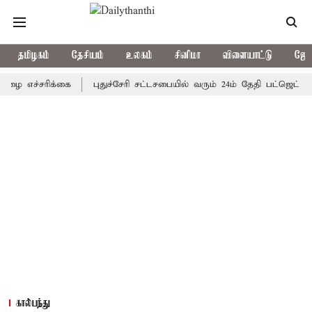
தமிழகம்
தேசியம்
உலகம்
சினிமா
விளையாட்டு
ஜோத
்சரிக்கை
புதுச்சேரி சட்டசபையில் வரும் 24ம் தேதி பட்ஜெட் தாக்கல்
கால்பந்து