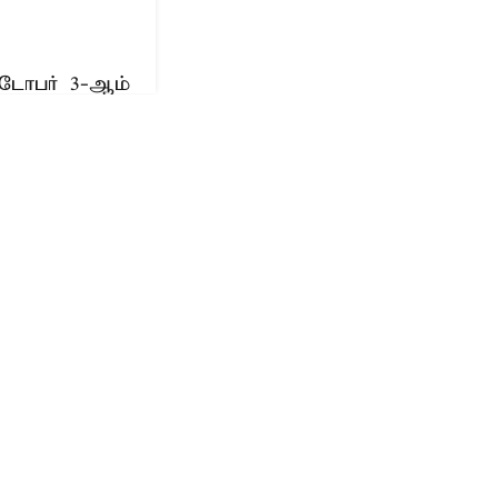
டோபர் 3-ஆம்
்டத்தில்
ிக முக்கியமான