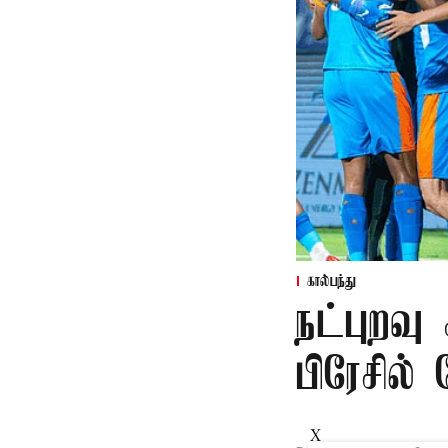
கால்பந்து
நட்புறவு
பிரேசில் 
X