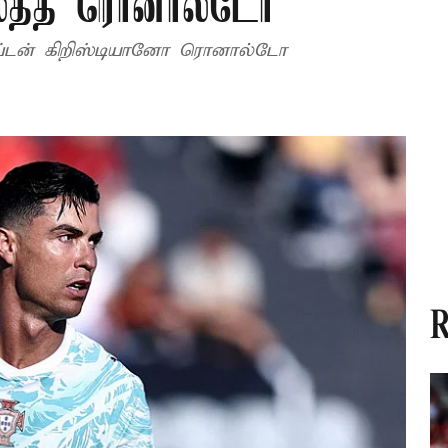
லைத்த ரொனால்டோ
ேப்டன் கிறிஸ்டியானோ ரொனால்டோ
R