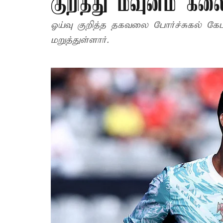
குறித்து மவுனம் க
ஓய்வு குறித்த தகவலை போர்ச்சுகல் க
மறுத்துள்ளார்.