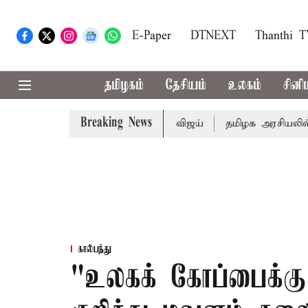
E-Paper
DTNEXT
Thanthi 
தமிழகம்
தேசியம்
உலகம்
சினி
Breaking News
ட்ஜெட்: முதல்-அமைச்சர் விஜய்
தமிழக அரசியலில் பரபரப்ப
கால்பந்து
"உலகக் கோப்பைக்கு 