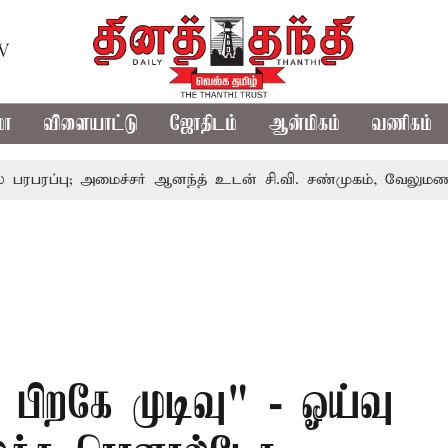
TV
மா
விளையாட்டு
ஜோதிடம்
ஆன்மிகம்
வணிகம்
ு; அமைச்சர் ஆனந்த் உடன் சி.வி. சண்முகம், வேலுமணி சந்திப்ப
பிறகே முடிவு" - ஓய்வு