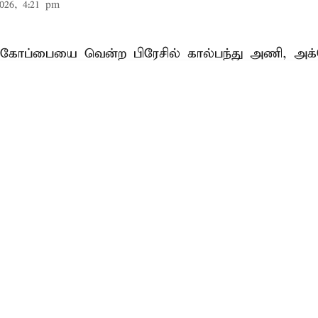
026, 4:21 pm
கோப்பையை வென்ற பிரேசில் கால்பந்து அணி, அக்
ில் இந்திய அணியை எதிர்த்து சர்வதேச நட்புறவு ஆட
 இந்தப் போட்டி இந்திய கால்பந்து வரலாற்றின் ம
றாகக் கருதப்படுகிறது.
Read More