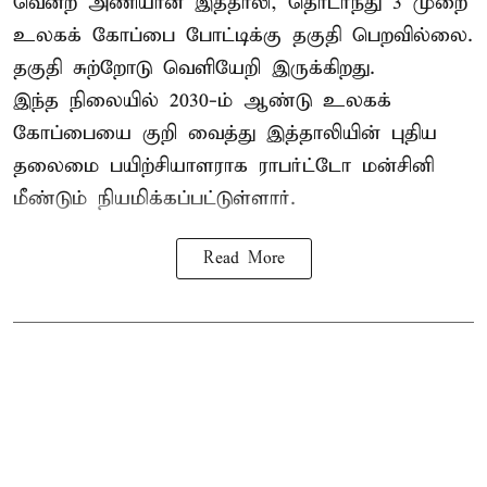
வென்ற அணியான இத்தாலி, தொடர்ந்து 3 முறை
உலகக் கோப்பை போட்டிக்கு தகுதி பெறவில்லை.
தகுதி சுற்றோடு வெளியேறி இருக்கிறது.
இந்த நிலையில் 2030-ம் ஆண்டு உலகக்
கோப்பையை குறி வைத்து இத்தாலியின் புதிய
தலைமை பயிற்சியாளராக ராபர்ட்டோ மன்சினி
மீண்டும் நியமிக்கப்பட்டுள்ளார்.
Read More