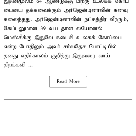
இதன்மூலம் 64 ஆண்டுக்கு பிறகு உலகக் கோப்
பையை தக்கவைக்கும் அர்ஜென்டினாவின் கனவு
கலைந்தது. அர்ஜென்டினாவின் நட்சத்திர வீரரும்,
கேப்டனுமான 39 வய தான லயோனல்
மெஸ்சிக்கு இதுவே கடைசி உலகக் கோப்பை
என்ற போதிலும் அவர் சர்வதேச போட்டியில்
தனது எதிர்காலம் குறித்து இதுவரை வாய்
திறக்கவி ...
Read More