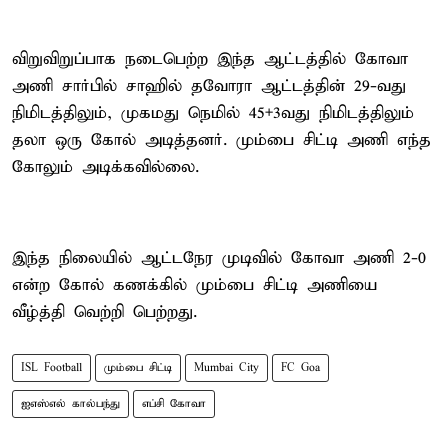
விறுவிறுப்பாக நடைபெற்ற இந்த ஆட்டத்தில் கோவா
அணி சார்பில் சாஹில் தவோரா ஆட்டத்தின் 29-வது
நிமிடத்திலும், முகமது நெமில் 45+3வது நிமிடத்திலும்
தலா ஒரு கோல் அடித்தனர். மும்பை சிட்டி அணி எந்த
கோலும் அடிக்கவில்லை.
இந்த நிலையில் ஆட்டநேர முடிவில் கோவா அணி 2-0
என்ற கோல் கணக்கில் மும்பை சிட்டி அணியை
வீழ்த்தி வெற்றி பெற்றது.
ISL Football
மும்பை சிட்டி
Mumbai City
FC Goa
ஐஎஸ்எல் கால்பந்து
எப்சி கோவா