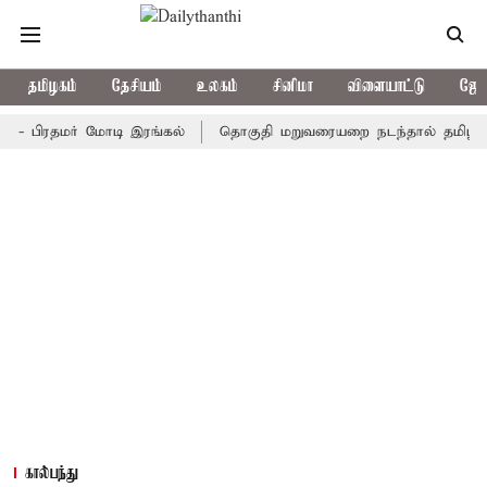
தமிழகம்
தேசியம்
உலகம்
சினிமா
விளையாட்டு
ஜோத
ிரதமர் மோடி இரங்கல்
தொகுதி மறுவரையறை நடந்தால் தமிழக மக்கள
கால்பந்து