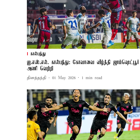
கால்பந்து
ஐ.எஸ்.எல். கால்பந்து: கோவாவை வீழ்த்தி ஜாம்ஷெட்பூர்
அணி வெற்றி
தினத்தந்தி
01 May 2026
1
min read