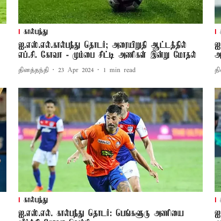
கால்பந்து
ஐ.எஸ்.எல்.கால்பந்து தொடர்; அரையிறுதி ஆட்டத்தில்
ஐ
எப்.சி. கோவா - மும்பை சிட்டி அணிகள் இன்று மோதல்
அ
தினத்தந்தி
23 Apr 2024
1
min read
தி
கால்பந்து
ஐ.எஸ்.எல். கால்பந்து தொடர்: பெங்களூரு அணியை
ஐ