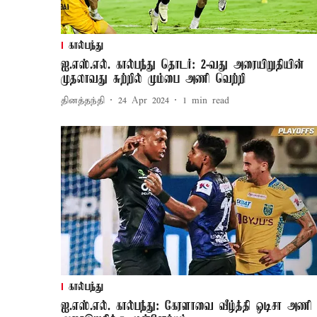
கால்பந்து
ஐ.எஸ்.எல். கால்பந்து தொடர்: 2-வது அரையிறுதியின்
முதலாவது சுற்றில் மும்பை அணி வெற்றி
தினத்தந்தி
24 Apr 2024
1
min read
கால்பந்து
ஐ.எஸ்.எல். கால்பந்து: கேரளாவை வீழ்த்தி ஒடிசா அணி