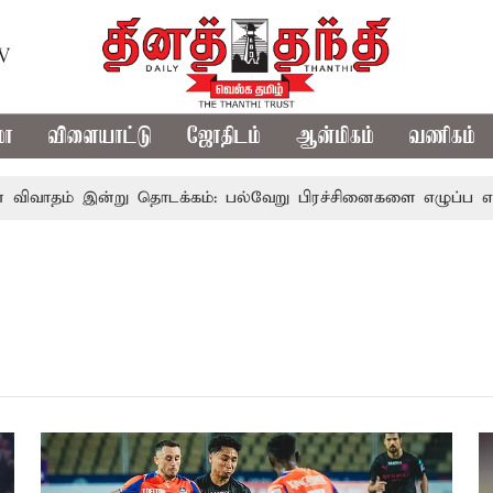
TV
மா
விளையாட்டு
ஜோதிடம்
ஆன்மிகம்
வணிகம்
ிவாதம் இன்று தொடக்கம்: பல்வேறு பிரச்சினைகளை எழுப்ப எதிர்க்