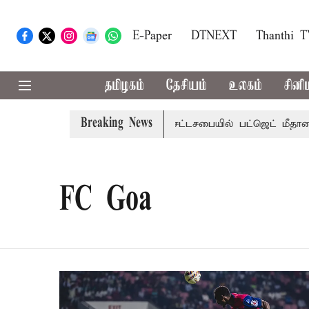
E-Paper
DTNEXT
Thanthi 
தமிழகம்
தேசியம்
உலகம்
சினி
Breaking News
ஜெட்: மாற்றமா?, தடுமாற்றமா?
சட்டசபையில் பட்ஜெட் மீதான வ
FC Goa