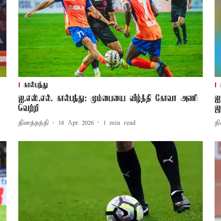
கால்பந்து
ஐ.எஸ்.எல். கால்பந்து: மும்பையை வீழ்த்தி கோவா அணி
ஐ
வெற்றி
ஜ
தினத்தந்தி
18 Apr 2026
1
min read
தி