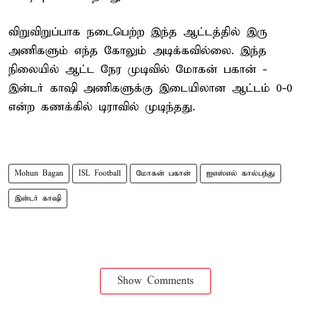
விறுவிறுப்பாக நடைபெற்ற இந்த ஆட்டத்தில் இரு
அணிகளும் எந்த கோலும் அடிக்கவில்லை. இந்த
நிலையில் ஆட்ட நேர முடிவில் மோகன் பகான் -
இன்டர் காஷி அணிகளுக்கு இடையிலான ஆட்டம் 0-0
என்ற கணக்கில் டிராவில் முடிந்தது.
Mohun Bagan
ISL Football
மோகன் பகான்
ஐஎஸ்எல் கால்பந்து
இன்டர் காஷி
Show Comments