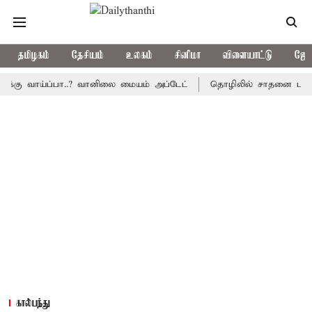
தமிழகம்
தேசியம்
உலகம்
சினிமா
விளையாட்டு
ஜோத
வாய்ப்பா..? வானிலை மையம் அப்டேட்
தொழிலில் சாதனை படைக்க வாய்ப
கால்பந்து