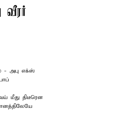
 வீரர்
 - அபு எக்ஸ்
பாப்
் மீது திடீரென
தானத்திலேயே