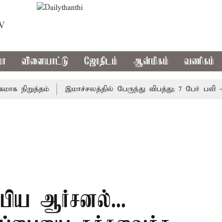
TV
மா
விளையாட்டு
ஜோதிடம்
ஆன்மிகம்
வணிகம்
ிறுத்தம்
இமாச்சலத்தில் பேருந்து விபத்து; 7 பேர் பலி - பி
பிய ஆர்சனல்...