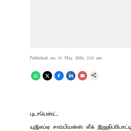
Published on
:
31 May 2026, 2:32 am
புடாபெஸ்ட்,
யுஇஎப்ஏ சாம்பியன்ஸ் லீக் இறுதிப்போட்ட