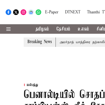
E-Paper
DTNEXT
Thanthi 
தமிழகம்
தேசியம்
உலகம்
சினி
Breaking News
ுப்ரீம்கோர்ட்டில் விசாரணை
அமர்நாத் யாத்திரை தற்காலிகமாக ந
கால்பந்து
பெனால்டியில் சொதப்