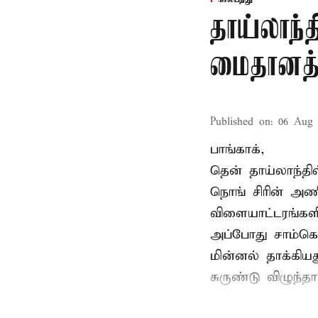
தாய்லாந்த
மைதானத்த
Published on
:
06 Aug 
பாங்காக்,
தென் தாய்லாந்தி
நொங் சிரின் அணி
விளையாட்டரங்களி
அப்போது சாம்கொ
மின்னல் தாக்கி
சுருண்டு விழுந்த