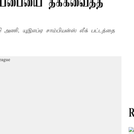
கோப்பையை தக்கவைத்த
ஜி அணி, யுஇஎப்ஏ சாம்பியன்ஸ் லீக் பட்டத்தை
R