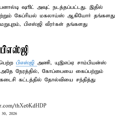
னால்டி ஷூட் அவுட் நடத்தப்பட்டது. இதில்
றும் கேப்ரியல் மகலாய்ஸ் ஆகியோர் தங்களது
ுபுறம், பிஎஸ்ஜி வீரர்கள் தங்களது
ிஎஸ்ஜி
 பெற்ற
பிஎஸ்ஜி
அணி, யுஇஎப்ஏ சாம்பியன்ஸ்
 அதே நேரத்தில், கோப்பையை கைப்பற்றும்
ைசி கட்டத்தில் தோல்வியை சந்தித்து
ter.com/thXe0KdHDP
30, 2026