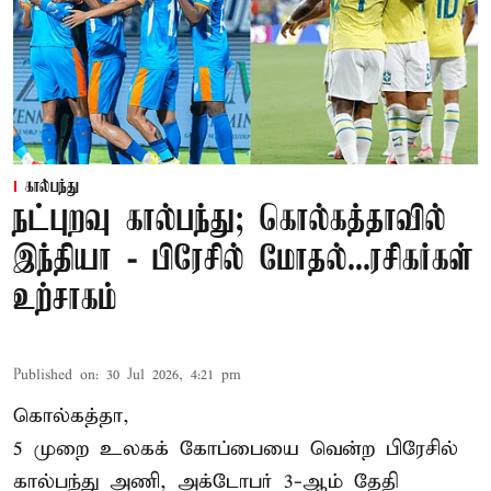
கால்பந்து
நட்புறவு கால்பந்து; கொல்கத்தாவில்
இந்தியா - பிரேசில் மோதல்...ரசிகர்கள்
உற்சாகம்
Published on
:
30 Jul 2026, 4:21 pm
கொல்கத்தா,
5 முறை உலகக் கோப்பையை வென்ற பிரேசில்
கால்பந்து அணி, அக்டோபர் 3-ஆம் தேதி