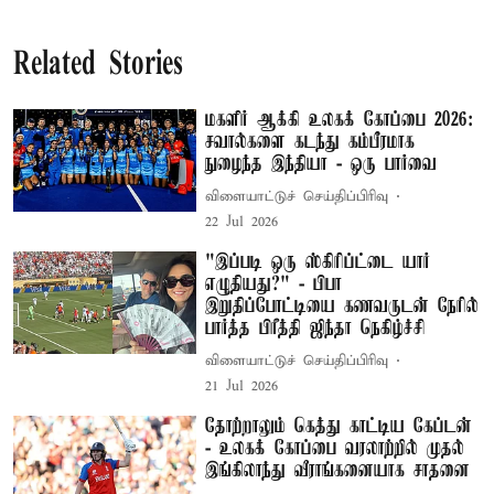
Related Stories
மகளிர் ஆக்கி உலகக் கோப்பை 2026:
சவால்களை கடந்து கம்பீரமாக
நுழைந்த இந்தியா - ஒரு பார்வை
விளையாட்டுச் செய்திப்பிரிவு
22 Jul 2026
"இப்படி ஒரு ஸ்கிரிப்ட்டை யார்
எழுதியது?" - பிபா
இறுதிப்போட்டியை கணவருடன் நேரில்
பார்த்த பிரீத்தி ஜிந்தா நெகிழ்ச்சி
விளையாட்டுச் செய்திப்பிரிவு
21 Jul 2026
தோற்றாலும் கெத்து காட்டிய கேப்டன்
- உலகக் கோப்பை வரலாற்றில் முதல்
இங்கிலாந்து வீராங்கனையாக சாதனை