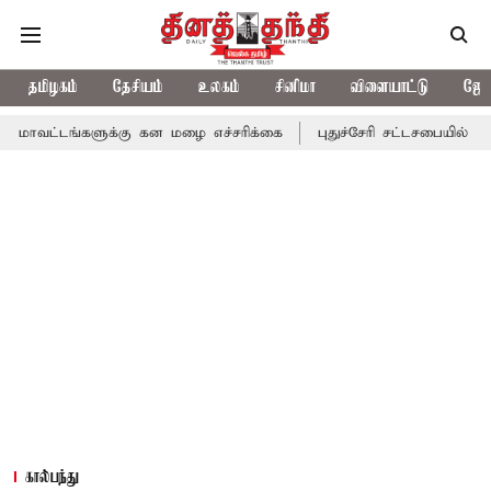
தமிழகம்
தேசியம்
உலகம்
சினிமா
விளையாட்டு
ஜோத
ளுக்கு கன மழை எச்சரிக்கை
புதுச்சேரி சட்டசபையில் வரும் 24ம் தேத
கால்பந்து