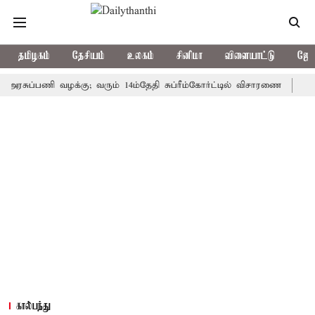
தமிழகம்
தேசியம்
உலகம்
சினிமா
விளையாட்டு
ஜோத
ப்பணி வழக்கு; வரும் 14ம்தேதி சுப்ரீம்கோர்ட்டில் விசாரணை
அமர்நாத் 
கால்பந்து