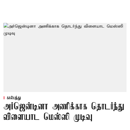
கால்பந்து
அர்ஜென்டினா அணிக்காக தொடர்ந்து
விளையாட மெஸ்ஸி முடிவு