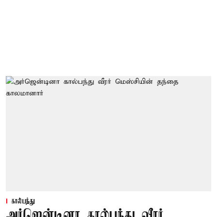
கால்பந்து
அர்ஜென்டினா கால்பந்து வீரர்