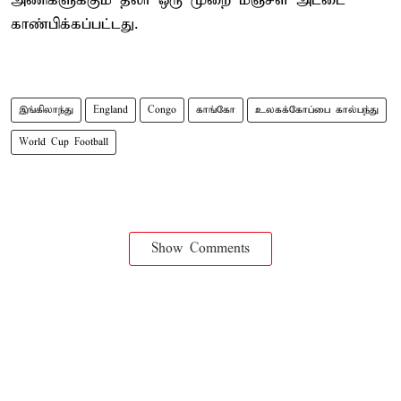
அணிகளுக்கும் தலா ஒரு முறை மஞ்சள் அட்டை
காண்பிக்கப்பட்டது.
இங்கிலாந்து
England
Congo
காங்கோ
உலகக்கோப்பை கால்பந்து
World Cup Football
Show Comments