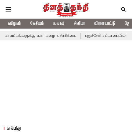
தமிழகம்
தேசியம்
உலகம்
சினிமா
விளையாட்டு
ஜோத
ுக்கு கன மழை எச்சரிக்கை
புதுச்சேரி சட்டசபையில் வரும் 24ம் தேத
கால்பந்து