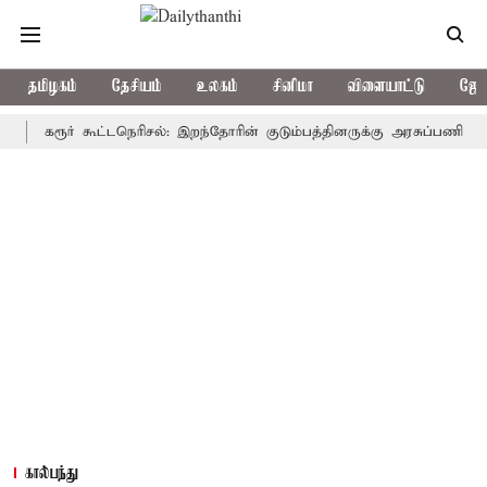
தமிழகம்
தேசியம்
உலகம்
சினிமா
விளையாட்டு
ஜோத
கரூர் கூட்டநெரிசல்: இறந்தோரின் குடும்பத்தினருக்கு அரசுப்பணி வழக்கு; வ
கால்பந்து