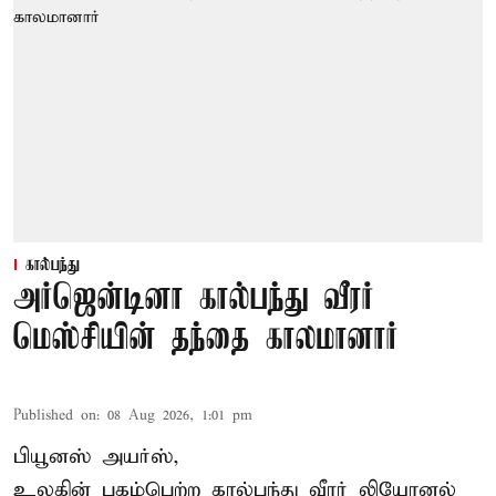
கால்பந்து
அர்ஜென்டினா கால்பந்து வீரர்
மெஸ்சியின் தந்தை காலமானார்
Published on
:
08 Aug 2026, 1:01 pm
பியூனஸ் அயர்ஸ்,
உலகின் புகழ்பெற்ற
கால்பந்து
வீரர் லியோனல்