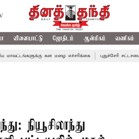
TV
மா
விளையாட்டு
ஜோதிடம்
ஆன்மிகம்
வணிகம்
ங்களுக்கு கன மழை எச்சரிக்கை
புதுச்சேரி சட்டசபையில் வரு
து: நியூசிலாந்து