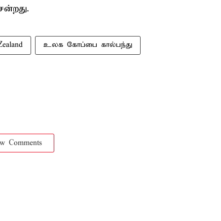
ென்றது.
ealand
உலக கோப்பை கால்பந்து
ow Comments