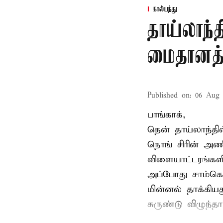
கால்பந்து
தாய்லாந்த
மைதானத்த
Published on
:
06 Aug 
பாங்காக்,
தென் தாய்லாந்தி
நொங் சிரின் அணி
விளையாட்டரங்களி
அப்போது சாம்கொ
மின்னல் தாக்கி
சுருண்டு விழுந்த