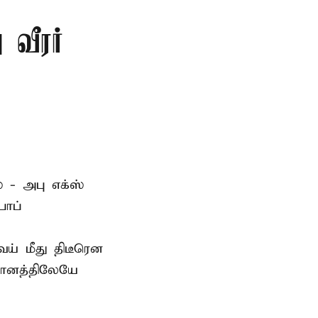
 வீரர்
 - அபு எக்ஸ்
பாப்
் மீது திடீரென
தானத்திலேயே