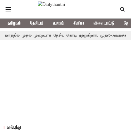
தமிழகம்
தேசியம்
உலகம்
சினிமா
விளையாட்டு
ஜோத
தில் முதல் முறையாக தேசிய கொடி ஏற்றுகிறார், முதல்-அமைச்சர் விஜய்!
கால்பந்து