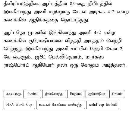
தீவிரப்படுத்தின. ஆட்டத்தின் 85-வது நிமிடத்தில்
இங்கிலாந்து அணி மற்றொரு கோல் அடிக்க 4-2 என்ற
கணக்கில் ஆதிக்கத்தை தொடர்ந்தது.
ஆட்டநேர முடிவில் இங்கிலாந்து அணி 4-2 என்ற
கணக்கில் குரோஷியாவை வீழ்த்தி அசத்தல் வெற்றி
பெற்றது. இங்கிலாந்து அணி சார்பில் ஹேரி கேன் 2
கோல்களும், ஜூட் பெல்லிங்ஹாம், மார்கஸ்
ராஷ்போர்ட் ஆகியோர் தலா ஒரு கோலும் அடித்தனர்.
கால்பந்து
football
இங்கிலாந்து
England
குரோஷியா
Croatia
FIFA World Cup
உலகக் கோப்பை கால்பந்து
wolrd cup football