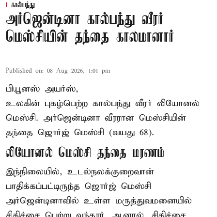
கால்பந்து
அர்ஜென்டினா கால்பந்து வீரர்
மெஸ்சியின் தந்தை காலமானார்
Published on
:
08 Aug 2026, 1:01 pm
பியூனஸ் அயர்ஸ்,
உலகின் புகழ்பெற்ற
கால்பந்து
வீரர் லியோனல்
மெஸ்சி. அர்ஜென்டினா வீரரான மெஸ்சியின்
தந்தை ஜொர்ஜ் மெஸ்சி (வயது 68).
லியோனல் மெஸ்சி தந்தை மரணம்
இந்நிலையில், உடல்நலக்குறைவான்
பாதிக்கப்பட்டிருந்த ஜொர்ஜ் மெஸ்சி
அர்ஜென்டினாவில் உள்ள மருத்துவமனையில்
சிகிச்சை பெற்று வந்தார். ஆனால், சிகிச்சை