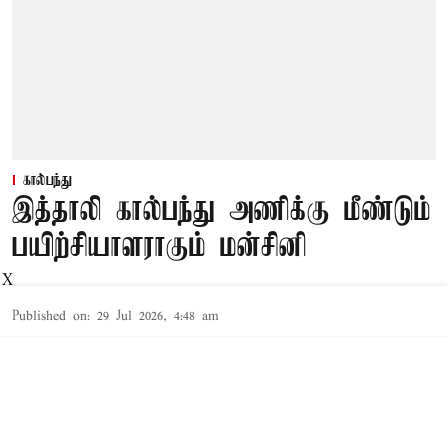
கால்பந்து
இத்தாலி கால்பந்து அணிக்கு மீண்டும்
பயிற்சியாளராகும் மன்சினி
X
Published on
:
29 Jul 2026, 4:48 am
ரோம்,
உலகக் கோப்பை கால்பந்தில்
4 முறை பட்டம்
வென்ற அணியான இத்தாலி, தொடர்ந்து 3 முறை
உலகக்கோப்பை போட்டிக்கு தகுதி பெறவில்லை.