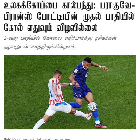
உலகக்கோப்பை கால்பந்து: பராகுவே-
பிரான்ஸ் போட்டியின் முதல் பாதியில்
கோல் எதுவும் விழவில்லை
2-வது பாதியில் கோலை எதிர்பார்த்து ரசிகர்கள்
ஆவலுடன் காத்திருக்கின்றனர்.