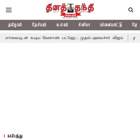
தமிழகம்
தேசியம்
உலகம்
சினிமா
விளையாட்டு
ஜோத
கூடிய வேளாண் பட்ஜெட்: முதல்-அமைச்சர் விஜய்
தமிழக அரசியலில்
கால்பந்து