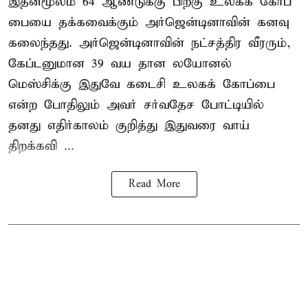
இதன்மூலம் 64 ஆண்டுக்கு பிறகு உலகக் கோப்
பையை தக்கவைக்கும் அர்ஜென்டினாவின் கனவு
கலைந்தது. அர்ஜென்டினாவின் நட்சத்திர வீரரும்,
கேப்டனுமான 39 வய தான லயோனல்
மெஸ்சிக்கு இதுவே கடைசி உலகக் கோப்பை
என்ற போதிலும் அவர் சர்வதேச போட்டியில்
தனது எதிர்காலம் குறித்து இதுவரை வாய்
திறக்கவி ...
Read More