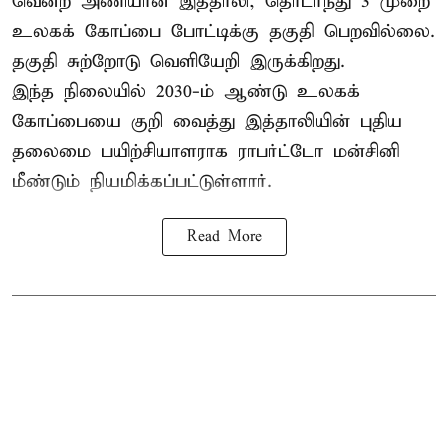
வென்ற அணியான இத்தாலி, தொடர்ந்து 3 முறை
உலகக் கோப்பை போட்டிக்கு தகுதி பெறவில்லை.
தகுதி சுற்றோடு வெளியேறி இருக்கிறது.
இந்த நிலையில் 2030-ம் ஆண்டு உலகக்
கோப்பையை குறி வைத்து இத்தாலியின் புதிய
தலைமை பயிற்சியாளராக ராபர்ட்டோ மன்சினி
மீண்டும் நியமிக்கப்பட்டுள்ளார்.
Read More