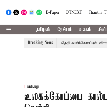
E-Paper
DTNEXT
Thanthi 
தமிழகம்
தேசியம்
உலகம்
சினி
Breaking News
கு அரசுப்பணி வழக்கு; வரும் 14ம்தேதி சுப்ரீம்கோர்ட்டில் விசாரண
கால்பந்து
உலகக்கோப்பை கால்பந்