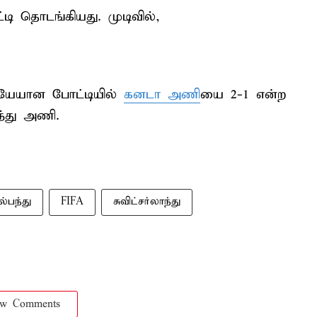
ி தொடங்கியது. முடிவில்,
ையேயான போட்டியில்
கனடா அணி
யை 2-1 என்ற
ந்து அணி.
்பந்து
FIFA
சுவிட்சர்லாந்து
ow Comments