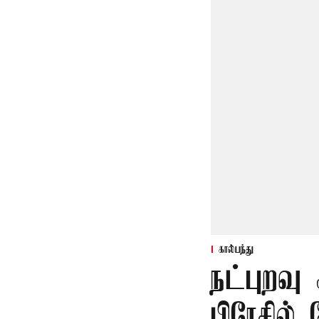
கால்பந்து
நட்புறவு
பிரேசில் 