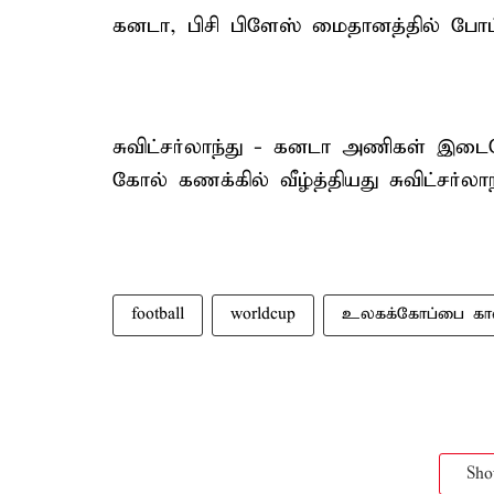
கனடா, பிசி பிளேஸ் மைதானத்தில் போட்ட
சுவிட்சர்லாந்து - கனடா அணிகள் இட
கோல் கணக்கில் வீழ்த்தியது சுவிட்சர்லா
football
worldcup
உலகக்கோப்பை கால
Sh