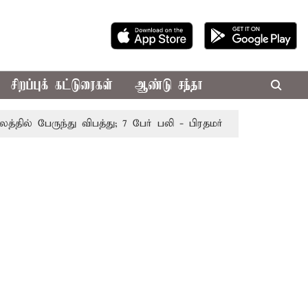
சிறப்புக் கட்டுரைகள்
ஆண்டு சந்தா
் பேருந்து விபத்து; 7 பேர் பலி - பிரதமர் மோடி இரங்கல்
தொ