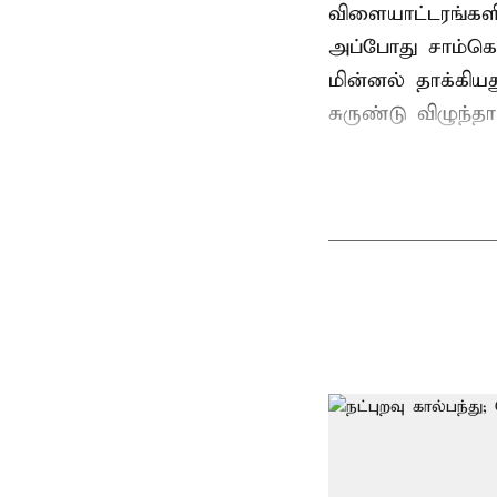
விளையாட்டரங்களி
அப்போது சாம்கொ
மின்னல் தாக்கி
சுருண்டு விழுந்த