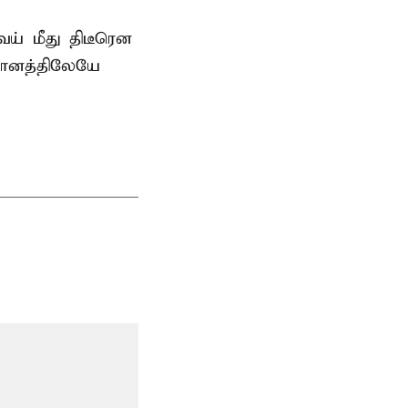
் மீது திடீரென
தானத்திலேயே