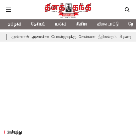
தமிழகம்
தேசியம்
உலகம்
சினிமா
விளையாட்டு
ஜோத
ள் அமைச்சர் பொன்முடிக்கு சென்னை நீதிமன்றம் பிடிவாராண்ட்
தொலை
கால்பந்து