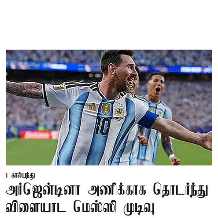
கால்பந்து
அர்ஜென்டினா அணிக்காக தொடர்ந்து
விளையாட மெஸ்ஸி முடிவு