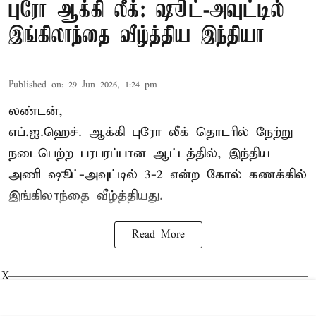
புரோ ஆக்கி லீக்: ஷூட்-அவுட்டில்
இங்கிலாந்தை வீழ்த்திய இந்தியா
Published on
:
29 Jun 2026, 1:24 pm
லண்டன்,
எப்.ஐ.ஹெச்.
ஆக்கி புரோ லீக்
தொடரில் நேற்று
நடைபெற்ற பரபரப்பான ஆட்டத்தில், இந்திய
அணி ஷூட்-அவுட்டில் 3-2 என்ற கோல் கணக்கில்
இங்கிலாந்தை வீழ்த்தியது.
Read More
X