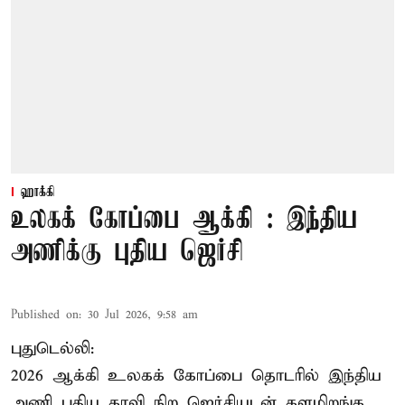
ஹாக்கி
உலகக் கோப்பை ஆக்கி : இந்திய
அணிக்கு புதிய ஜெர்சி
Published on
:
30 Jul 2026, 9:58 am
புதுடெல்லி:
2026 ஆக்கி உலகக் கோப்பை தொடரில் இந்திய
அணி புதிய காவி நிற ஜெர்சியுடன் களமிறங்க