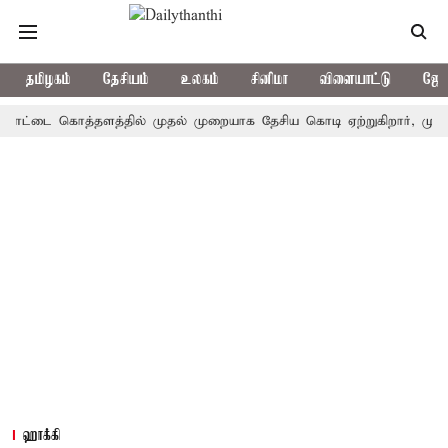
தமிழகம்
தேசியம்
உலகம்
சினிமா
விளையாட்டு
ஜோத
டை கொத்தளத்தில் முதல் முறையாக தேசிய கொடி ஏற்றுகிறார், முதல்-அமைச
ஹாக்கி