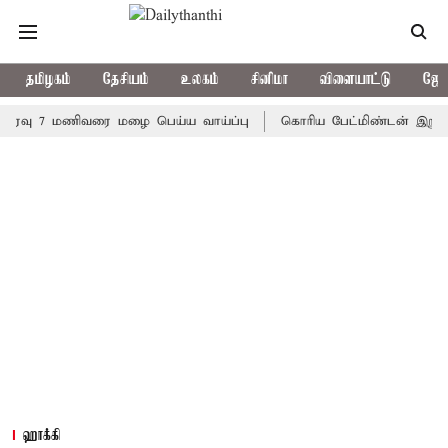
தமிழகம்
தேசியம்
உலகம்
சினிமா
விளையாட்டு
ஜோத
 7 மணிவரை மழை பெய்ய வாய்ப்பு
கொரிய பேட்மிண்டன் இறுதி போட்டி
ஹாக்கி