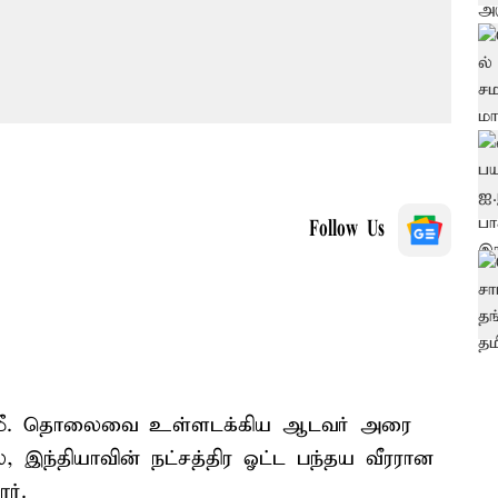
Follow Us
1 கி.மீ. தொலைவை உள்ளடக்கிய ஆடவர் அரை
், இந்தியாவின் நட்சத்திர ஓட்ட பந்தய வீரரான
ர்.