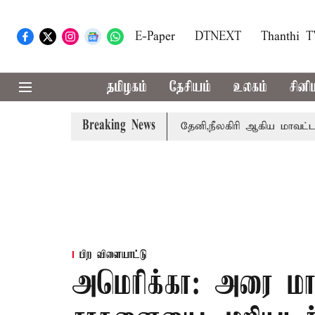
E-Paper
DTNEXT
Thanthi 
தமிழகம்
தேசியம்
உலகம்
சினி
Breaking News
பெற்றார் சங்கீதா
கோவை, தேனி,நீலகிரி ஆகிய மாவட்டங்களு
பிற விளையாட்டு
அமெரிக்கா: அரை மா