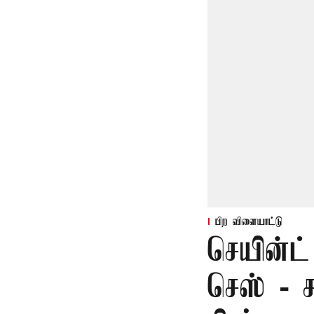
பிற விளையாட்டு
செயின்ட் 
செஸ் - ச