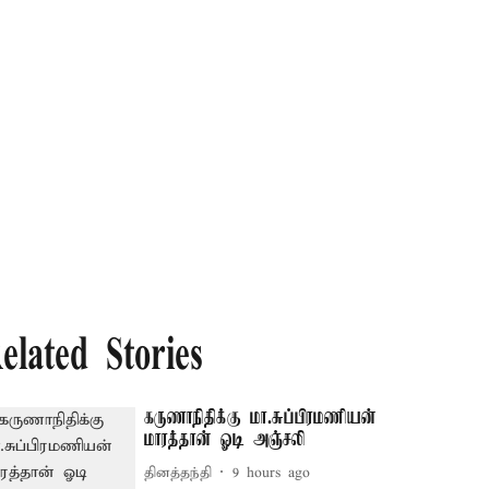
elated Stories
கருணாநிதிக்கு மா.சுப்பிரமணியன்
மாரத்தான் ஓடி அஞ்சலி
தினத்தந்தி
9 hours ago