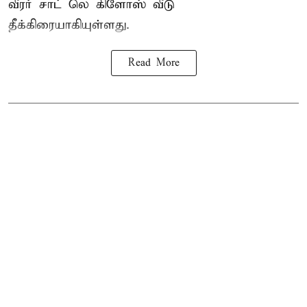
வீரர் சாட் லெ கிளோஸ் வீடு
தீக்கிரையாகியுள்ளது.
Read More