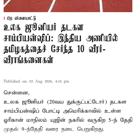
பிற விளையாட்டு
உலக ஜூனியர் தடகள
சாம்பியன்ஷிப்: இந்திய அணியில்
தமிழகத்தைச் சேர்ந்த 10 வீரர்-
வீராங்கனைகள்
Published on
:
03 Aug 2026, 4:16 pm
சென்னை,
உலக ஜூனியர் (20வய துக்குட்பட்டோர்) தடகள
சாம்பியன்ஷிப் போட்டி அமெரிக்காவில் உள்ள
ஓரிகான் மாநிலம் யுஜின் நகரில் வருகிற 5-ந் தேதி
முதல் 9-ந்தேதி வரை நடை பெறுகிறது.