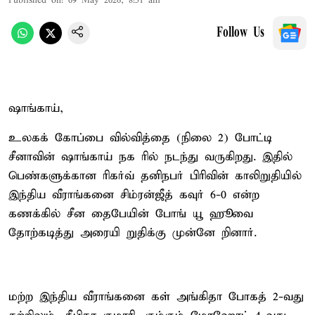
Published on
:
09 May 2026, 8:51 am
Follow Us
ஷாங்காய்,
உலகக் கோப்பை வில்வித்தை (நிலை 2) போட்டி
சீனாவின் ஷாங்காய் நக ரில் நடந்து வருகிறது. இதில்
பெண்களுக்கான ரிகர்வ் தனிநபர் பிரிவின் காலிறுதியில்
இந்திய வீராங்கனை சிம்ரன்ஜீத் கவுர் 6-0 என்ற
கணக்கில் சீன தைபேயின் போங் யூ ஹூவை
தோற்கடித்து அரையி றுதிக்கு முன்னே றினார்.
மற்ற இந்திய வீராங்கனை கள் அங்கிதா போகத் 2-வது