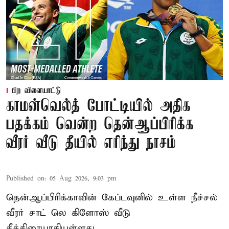
பிற விளையாட்டு
காமன்வெல்த் போட்டியில் அதிக
பதக்கம் வென்ற தென்ஆப்பிரிக்க
வீரர் வீடு தீயில் எரிந்து நாசம்
Published on
:
05 Aug 2026, 9:03 pm
தென்ஆப்பிரிக்காவின் கேப்டவுனில் உள்ள நீச்சல்
வீரர் சாட் லெ கிளோஸ் வீடு
தீக்கிரையாகியுள்ளது.