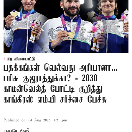
பிற விளையாட்டு
பதக்கங்கள் வெல்வது அரியானா...
பரிசு குஜராத்துக்கா? - 2030
காமன்வெல்த் போட்டி குறித்து
காங்கிரஸ் எம்.பி சர்ச்சை பேச்சு
Published on
:
04 Aug 2026, 4:21 pm
புதுடெல்லி,