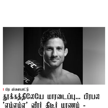
பிற விளையாட்டு
தூக்கத்திலேயே மாரடைப்பு... பிரபல
’எம்எம்ஏ’ வீரர் திடீர் மரணம் -