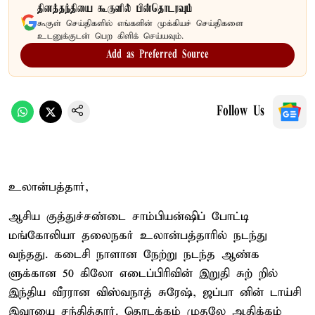
தினத்தந்தியை கூகுளில் பின்தொடரவும்
கூகுள் செய்திகளில் எங்களின் முக்கியச் செய்திகளை
உடனுக்குடன் பெற கிளிக் செய்யவும்.
Add as Preferred Source
Follow Us
உலான்பத்தார்,
ஆசிய குத்துச்சண்டை சாம்பியன்ஷிப் போட்டி
மங்கோலியா தலைநகர் உலான்பத்தாரில் நடந்து
வந்தது. கடைசி நாளான நேற்று நடந்த ஆண்க
ளுக்கான 50 கிலோ எடைப்பிரிவின் இறுதி சுற் றில்
இந்திய வீரரான விஸ்வநாத் சுரேஷ், ஜப்பா னின் டாய்சி
இவாயை சந்தித்தார். தொடக்கம் முதலே ஆதிக்கம்