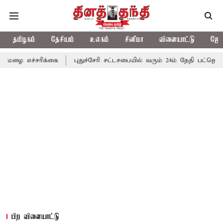
தமிழகம்
தேசியம்
உலகம்
சினிமா
விளையாட்டு
ஜோத
ிக்கை
புதுச்சேரி சட்டசபையில் வரும் 24ம் தேதி பட்ஜெட் தாக்கல் செய
பிற விளையாட்டு