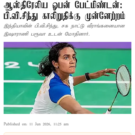
ஆஸ்திரேலிய ஓபன் பேட்மிண்டன்:
பி.வி.சிந்து காலிறுதிக்கு முன்னேற்றம்
இந்தியாவின் பி.வி.சிந்து, சக நாட்டு வீராங்கனையான
இஷாராணி பரூவா உடன் மோதினார்.
Published on
:
11 Jun 2026, 11:25 am