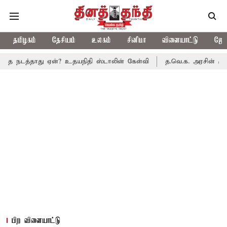
தமிழகம்
தேசியம்
உலகம்
சினிமா
விளையாட்டு
ஜோத
த்தாது ஏன்? உதயநிதி ஸ்டாலின் கேள்வி
த.வெ.க. அரசின் முதல் பட்ஜ
பிற விளையாட்டு