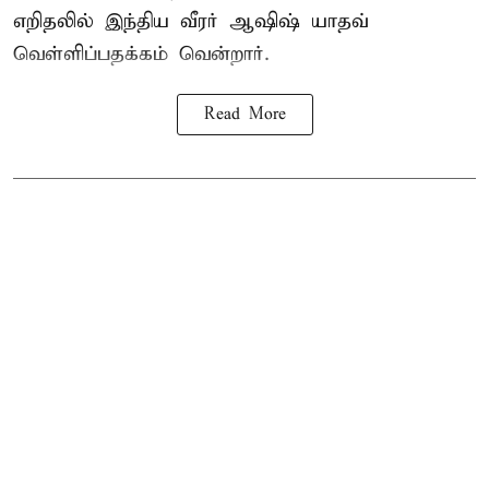
எறிதலில் இந்திய வீரர் ஆஷிஷ் யாதவ்
வெள்ளிப்பதக்கம் வென்றார்.
Read More