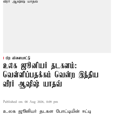
பிற விளையாட்டு
உலக ஜூனியர் தடகளம்:
வெள்ளிப்பதக்கம் வென்ற இந்திய
வீரர் ஆஷிஷ் யாதவ்
Published on
:
08 Aug 2026, 8:09 pm
உலக ஜூனியர் தடகள போட்டியின் ஈட்டி