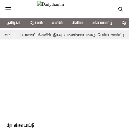
தமிழகம்
தேசியம்
உலகம்
சினிமா
விளையாட்டு
ஜோத
23 மாவட்டங்களில் இரவு 7 மணிவரை மழை பெய்ய வாய்ப்பு
கொரி
பிற விளையாட்டு