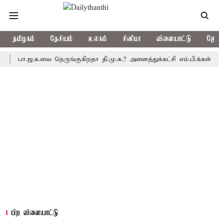
தமிழகம்
தேசியம்
உலகம்
சினிமா
விளையாட்டு
ஜோத
ா.ஜ.க.வை நெருங்குகிறதா தி.மு.க.? அனைத்துக்கட்சி எம்.பி.க்கள் கூட்டத
பிற விளையாட்டு