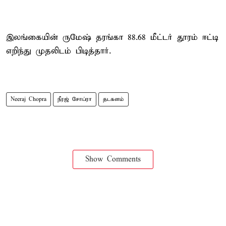
இலங்கையின் ருமேஷ் தரங்கா 88.68 மீட்டர் தூரம் ஈட்டி
எறிந்து முதலிடம் பிடித்தார்.
Neeraj Chopra
நீரஜ் சோப்ரா
தடகளம்
Show Comments