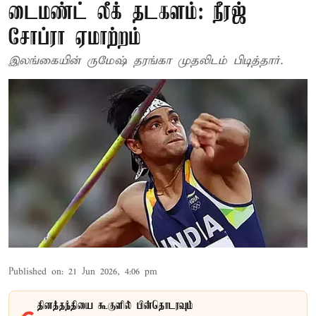
டைமண்ட் லீக் தடகளம்: நீரஜ்
சோப்ரா ஏமாற்றம்
இலங்கையின் ருமேஷ் தரங்கா முதலிடம் பிடித்தார்.
Published on
:
21 Jun 2026, 4:06 pm
தினத்தந்தியை கூகுளில் பின்தொடரவும்