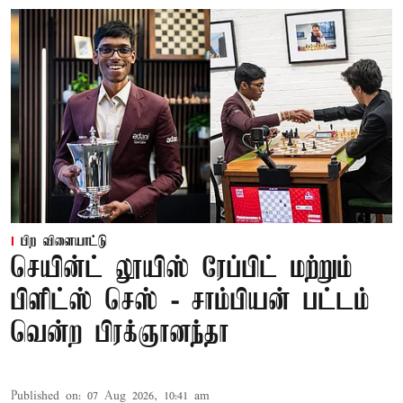
பிற விளையாட்டு
செயின்ட் லூயிஸ் ரேப்பிட் மற்றும்
பிளிட்ஸ் செஸ் - சாம்பியன் பட்டம்
வென்ற பிரக்ஞானந்தா
Published on
:
07 Aug 2026, 10:41 am