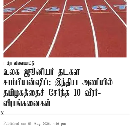
பிற விளையாட்டு
உலக ஜூனியர் தடகள
சாம்பியன்ஷிப்: இந்திய அணியில்
தமிழகத்தைச் சேர்ந்த 10 வீரர்-
வீராங்கனைகள்
X
Published on
:
03 Aug 2026, 4:16 pm