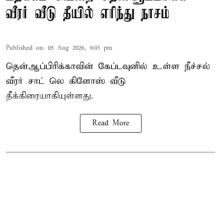
வீரர் வீடு தீயில் எரிந்து நாசம்
Published on
:
05 Aug 2026, 9:03 pm
தென்ஆப்பிரிக்காவின் கேப்டவுனில் உள்ள நீச்சல்
வீரர் சாட் லெ கிளோஸ் வீடு
தீக்கிரையாகியுள்ளது.
Read More