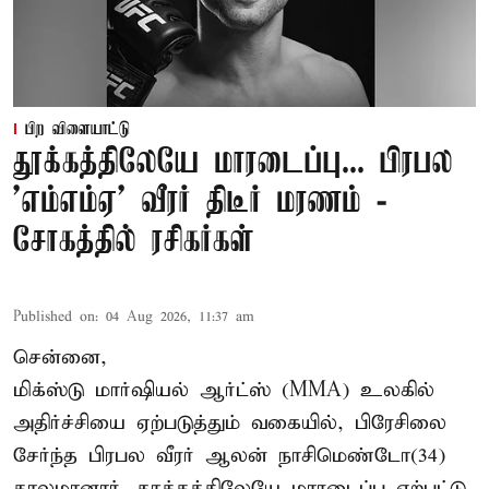
பிற விளையாட்டு
தூக்கத்திலேயே மாரடைப்பு... பிரபல
’எம்எம்ஏ’ வீரர் திடீர் மரணம் -
சோகத்தில் ரசிகர்கள்
Published on
:
04 Aug 2026, 11:37 am
சென்னை,
மிக்ஸ்டு மார்ஷியல் ஆர்ட்ஸ் (
MMA
) உலகில்
அதிர்ச்சியை ஏற்படுத்தும் வகையில், பிரேசிலை
சேர்ந்த பிரபல வீரர் ஆலன் நாசிமெண்டோ(34)
காலமானார். தூக்கத்திலேயே மாரடைப்பு ஏற்பட்டு