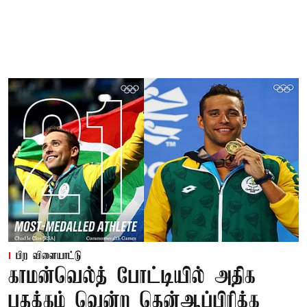
பிற விளையாட்டு
காமன்வெல்த் போட்டியில் அதிக
பதக்கம் வென்ற தென்ஆப்பிரிக்க