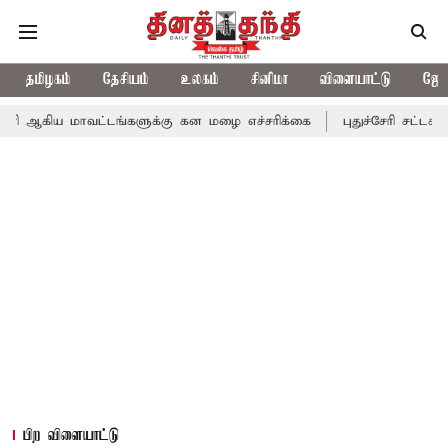
தமிழகம்
தேசியம்
உலகம்
சினிமா
விளையாட்டு
ஜோத
வட்டங்களுக்கு கன மழை எச்சரிக்கை
புதுச்சேரி சட்டசபையில் வரும் 
பிற விளையாட்டு