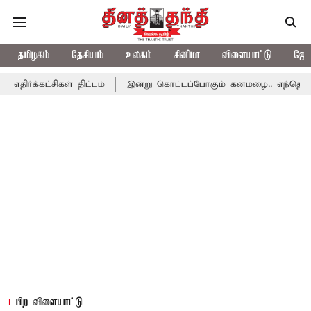
தமிழகம்
தேசியம்
உலகம்
சினிமா
விளையாட்டு
ஜோத
கள் திட்டம்
இன்று கொட்டப்போகும் கனமழை.. எந்தெந்த மாவட்டங்களி
பிற விளையாட்டு