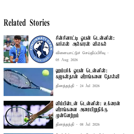
Related Stories
சின்சினாட்டி ஓபன் டென்னிஸ்:
கார்லஸ் அல்காரஸ் விலகல்
விளையாட்டுச் செய்திப்பிரிவு
05 Aug 2026
ஹம்பர்க் ஓபன் டென்னிஸ்:
கஜகஸ்தான் வீராங்கனை தோல்வி
தினத்தந்தி
24 Jul 2026
விம்பிள்டன் டென்னிஸ்: உக்ரைன்
வீராங்கனை அரையிறுதிக்கு
முன்னேற்றம்
தினத்தந்தி
08 Jul 2026