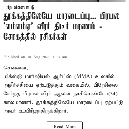
பிற விளையாட்டு
தூக்கத்திலேயே மாரடைப்பு... பிரபல
’எம்எம்ஏ’ வீரர் திடீர் மரணம் -
சோகத்தில் ரசிகர்கள்
Published on
:
04 Aug 2026, 11:37 am
சென்னை,
மிக்ஸ்டு மார்ஷியல் ஆர்ட்ஸ் (
MMA
) உலகில்
அதிர்ச்சியை ஏற்படுத்தும் வகையில், பிரேசிலை
சேர்ந்த பிரபல வீரர் ஆலன் நாசிமெண்டோ(34)
காலமானார். தூக்கத்திலேயே மாரடைப்பு ஏற்பட்டு
அவர் உயிரிழந்திருக்கிறார்.
Read More