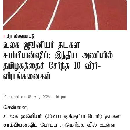
பிற விளையாட்டு
உலக ஜூனியர் தடகள
சாம்பியன்ஷிப்: இந்திய அணியில்
தமிழகத்தைச் சேர்ந்த 10 வீரர்-
வீராங்கனைகள்
Published on
:
03 Aug 2026, 4:16 pm
சென்னை,
உலக ஜூனியர் (20வய துக்குட்பட்டோர்) தடகள
சாம்பியன்ஷிப் போட்டி அமெரிக்காவில் உள்ள