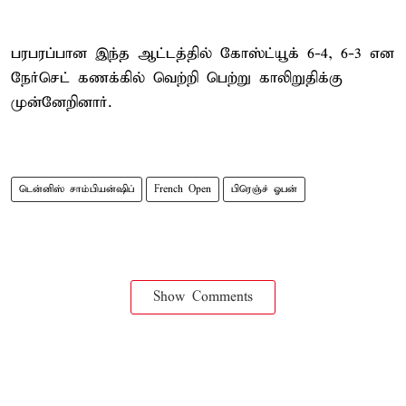
பரபரப்பான இந்த ஆட்டத்தில் கோஸ்ட்யூக் 6-4, 6-3 என
நேர்செட் கணக்கில் வெற்றி பெற்று காலிறுதிக்கு
முன்னேறினார்.
டென்னிஸ் சாம்பியன்ஷிப்
French Open
பிரெஞ்ச் ஓபன்
Show Comments