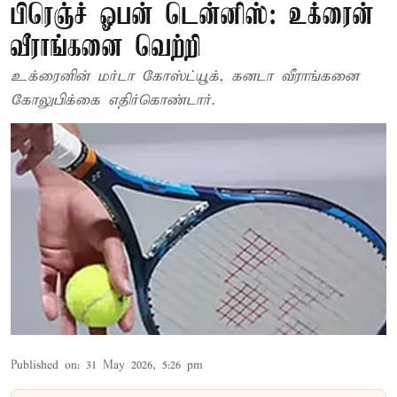
பிரெஞ்ச் ஓபன் டென்னிஸ்: உக்ரைன்
வீராங்கனை வெற்றி
உக்ரைனின் மர்டா கோஸ்ட்யூக், கனடா வீராங்கனை
கோலுபிக்கை எதிர்கொண்டார்.
Published on
:
31 May 2026, 5:26 pm