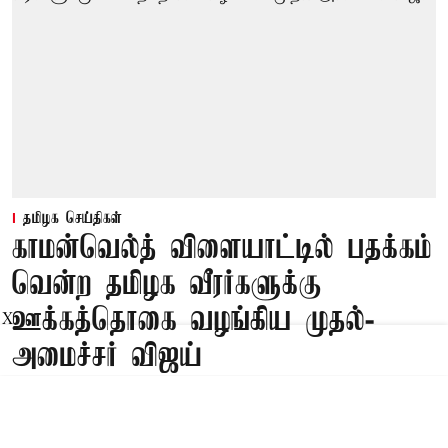
தமிழக செய்திகள்
காமன்வெல்த் விளையாட்டில் பதக்கம்
வென்ற தமிழக வீரர்களுக்கு
ஊக்கத்தொகை வழங்கிய முதல்-
X
அமைச்சர் விஜய்
Published on
:
05 Aug 2026, 11:21 am