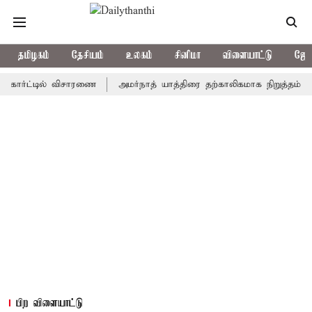
தமிழகம்
தேசியம்
உலகம்
சினிமா
விளையாட்டு
ஜோத
ோர்ட்டில் விசாரணை
அமர்நாத் யாத்திரை தற்காலிகமாக நிறுத்தம்
இம
பிற விளையாட்டு