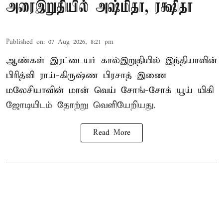
அரைஇறுதியில் அஷ்மிதா, ரக்ஷிதா
Published on
:
07 Aug 2026, 8:21 pm
ஆண்கள் இரட்டையர் கால்இறுதியில் இந்தியாவின்
பிரித்வி ராய்-கிருஷ்ண பிரசாத் இணை
மலேசியாவின் மான் வெய் சோங்-சோக் யூய் யிகி
ஜோடியிடம் தோற்று வெளியேறியது.
Read More