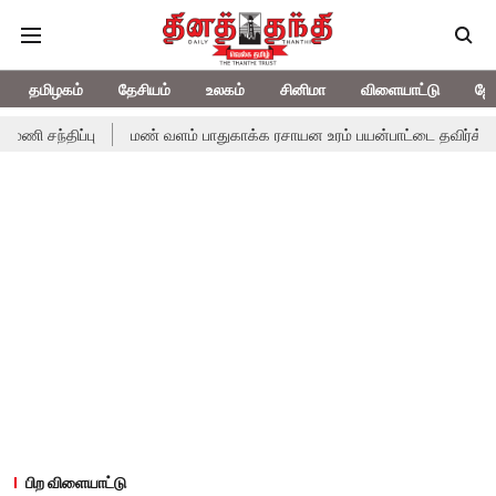
தமிழகம்
தேசியம்
உலகம்
சினிமா
விளையாட்டு
ஜோ
சந்திப்பு
மண் வளம் பாதுகாக்க ரசாயன உரம் பயன்பாட்டை தவிர்க்க வேண்
பிற விளையாட்டு