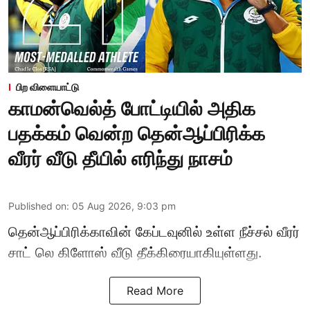
பிற விளையாட்டு
காமன்வெல்த் போட்டியில் அதிக
பதக்கம் வென்ற தென்ஆப்பிரிக்க
வீரர் வீடு தீயில் எரிந்து நாசம்
Published on
:
05 Aug 2026, 9:03 pm
தென்ஆப்பிரிக்காவின் கேப்டவுனில் உள்ள நீச்சல் வீரர்
சாட் லெ கிளோஸ் வீடு தீக்கிரையாகியுள்ளது.
Read More