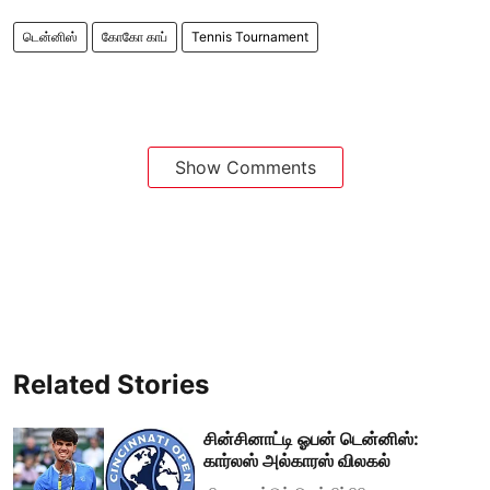
டென்னிஸ்
கோகோ காப்
Tennis Tournament
Show Comments
Related Stories
சின்சினாட்டி ஓபன் டென்னிஸ்:
கார்லஸ் அல்காரஸ் விலகல்