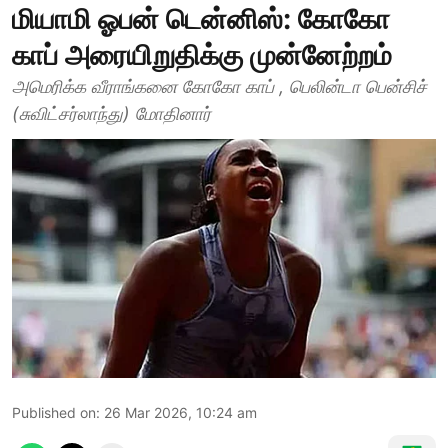
மியாமி ஓபன் டென்னிஸ்: கோகோ
காப் அரையிறுதிக்கு முன்னேற்றம்
அமெரிக்க வீராங்கனை கோகோ காப் , பெலின்டா பென்சிச்
(சுவிட்சர்லாந்து) மோதினார்
Published on
:
26 Mar 2026, 10:24 am