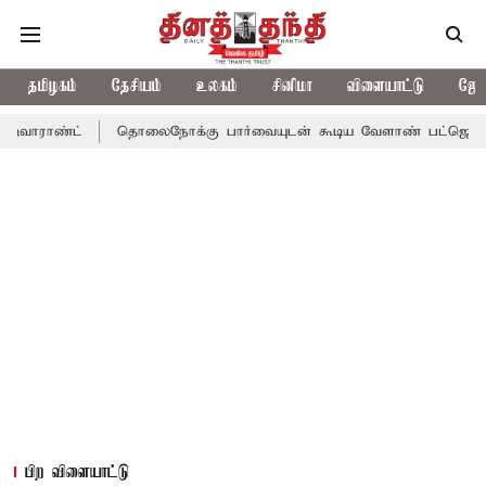
தமிழகம்
தேசியம்
உலகம்
சினிமா
விளையாட்டு
ஜோத
ாராண்ட்
தொலைநோக்கு பார்வையுடன் கூடிய வேளாண் பட்ஜெட்: முதல்
பிற விளையாட்டு