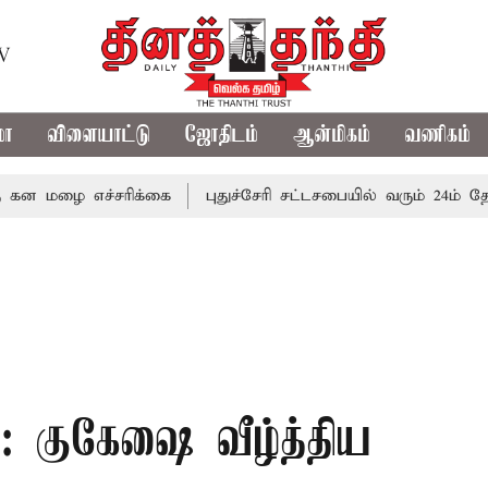
TV
மா
விளையாட்டு
ஜோதிடம்
ஆன்மிகம்
வணிகம்
 எச்சரிக்கை
புதுச்சேரி சட்டசபையில் வரும் 24ம் தேதி பட்ஜெ
: குகேஷை வீழ்த்திய