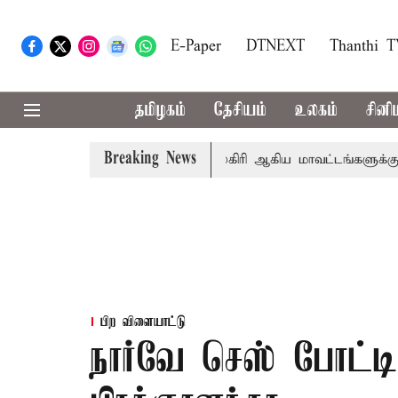
E-Paper
DTNEXT
Thanthi 
தமிழகம்
தேசியம்
உலகம்
சினி
Breaking News
கீதா
கோவை, தேனி,நீலகிரி ஆகிய மாவட்டங்களுக்கு கன மழை
பிற விளையாட்டு
நார்வே செஸ் போட்டி