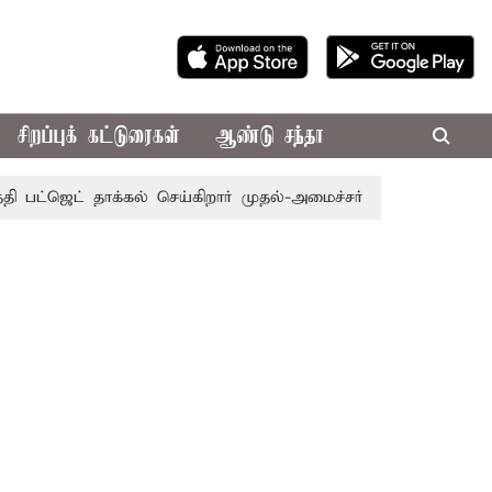
சிறப்புக் கட்டுரைகள்
ஆண்டு சந்தா
ட் தாக்கல் செய்கிறார் முதல்-அமைச்சர் ரங்கசாமி
எதிர்க்கட்