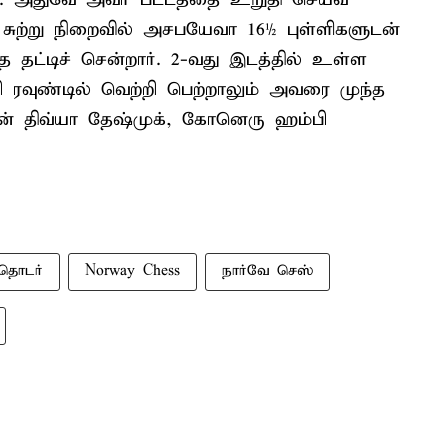
 சுற்று நிறைவில் அசபயேவா 16½ புள்ளிகளுடன்
தை தட்டிச் சென்றார். 2-வது இடத்தில் உள்ள
ி ரவுண்டில் வெற்றி பெற்றாலும் அவரை முந்த
வின் திவ்யா தேஷ்முக், கோனெரு ஹம்பி
 தொடர்
Norway Chess
நார்வே செஸ்