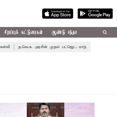
சிறப்புக் கட்டுரைகள்
ஆண்டு சந்தா
த.வெ.க. அரசின் முதல் பட்ஜெட்: மாற்றமா?, தடுமாற்றமா?