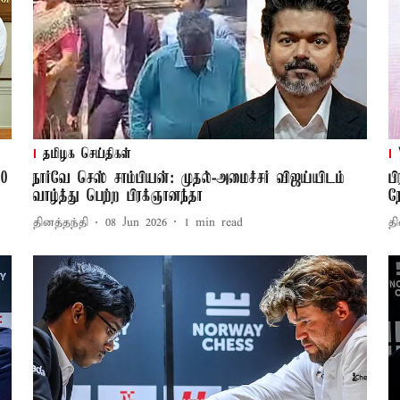
தமிழக செய்திகள்
50
நார்வே செஸ் சாம்பியன்: முதல்-அமைச்சர் விஜய்யிடம்
ப
வாழ்த்து பெற்ற பிரக்ஞானந்தா
ந
தினத்தந்தி
08 Jun 2026
1
min read
தி