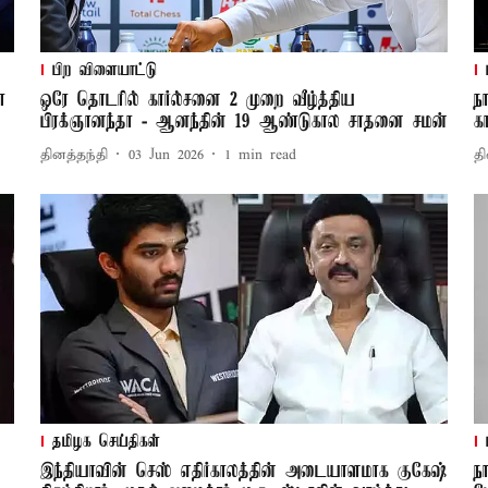
பிற விளையாட்டு
ா
ஒரே தொடரில் கார்ல்சனை 2 முறை வீழ்த்திய
ந
பிரக்ஞானந்தா - ஆனந்தின் 19 ஆண்டுகால சாதனை சமன்
க
தினத்தந்தி
03 Jun 2026
1
min read
தி
தமிழக செய்திகள்
இந்தியாவின் செஸ் எதிர்காலத்தின் அடையாளமாக குகேஷ்
ந