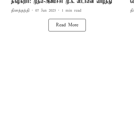
திகழ்கிறார்: முதல்-அமைச்சர் மு.க. ஸ்டாலின் வாழ்த்து
ம
தினத்தந்தி
07 Jun 2025
1
min read
தி
Read More