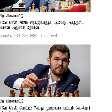
பிற விளையாட்டு
ார்வே செஸ் 2026: பிரக்ஞானந்தா, குகேஷ் அசத்தல்...
ார்ல்சன் அதிர்ச்சி தோல்வி
னத்தந்தி
26 May 2026
1
min read
பிற விளையாட்டு
ார்வே செஸ் போட்டி: 7-வது முறையாக பட்டம் வென்றார்