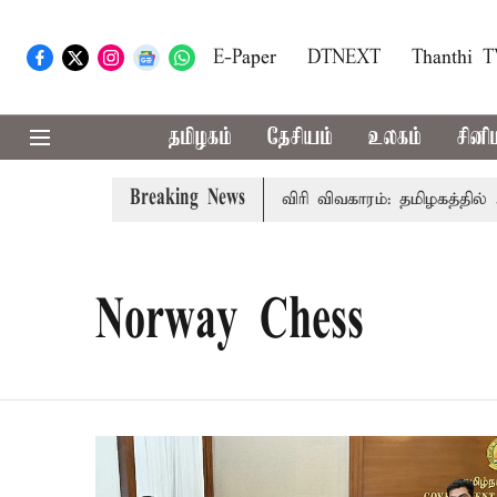
E-Paper
DTNEXT
Thanthi 
தமிழகம்
தேசியம்
உலகம்
சினி
Breaking News
்-அமைச்சர் விஜய் உரை
காவிரி விவகாரம்: தமிழகத்தில் அனைத
Norway Chess