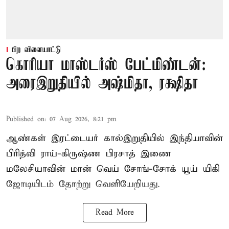
பிற விளையாட்டு
கொரியா மாஸ்டர்ஸ் பேட்மிண்டன்:
அரைஇறுதியில் அஷ்மிதா, ரக்ஷிதா
Published on
:
07 Aug 2026, 8:21 pm
ஆண்கள் இரட்டையர் கால்இறுதியில் இந்தியாவின்
பிரித்வி ராய்-கிருஷ்ண பிரசாத் இணை
மலேசியாவின் மான் வெய் சோங்-சோக் யூய் யிகி
ஜோடியிடம் தோற்று வெளியேறியது.
Read More