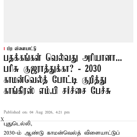
பிற விளையாட்டு
பதக்கங்கள் வெல்வது அரியானா...
பரிசு குஜராத்துக்கா? - 2030
காமன்வெல்த் போட்டி குறித்து
காங்கிரஸ் எம்.பி சர்ச்சை பேச்சு
Published on
:
04 Aug 2026, 4:21 pm
X
புதுடெல்லி,
2030-ம் ஆண்டு
காமன்வெல்த்
விளையாட்டுப்