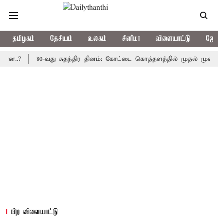
தமிழகம்
தேசியம்
உலகம்
சினிமா
விளையாட்டு
ஜோத
80-வது சுதந்திர தினம்: கோட்டை கொத்தளத்தில் முதல் முறையாக தேச
பிற விளையாட்டு