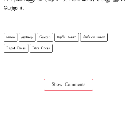
பெற்றார்.
செஸ்
குகேஷ்
Gukesh
ரேபிட் செஸ்
பிளிட்ஸ் செஸ்
Rapid Chess
Blitz Chess
Show Comments