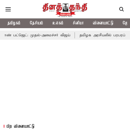
தமிழகம்
தேசியம்
உலகம்
சினிமா
விளையாட்டு
ஜோத
்: முதல்-அமைச்சர் விஜய்
தமிழக அரசியலில் பரபரப்பு; அமைச்சர் 
பிற விளையாட்டு