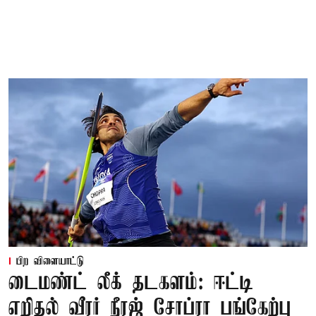
பிற விளையாட்டு
டைமண்ட் லீக் தடகளம்: ஈட்டி
எறிதல் வீரர் நீரஜ் சோப்ரா பங்கேற்பு