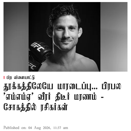
பிற விளையாட்டு
தூக்கத்திலேயே மாரடைப்பு... பிரபல
’எம்எம்ஏ’ வீரர் திடீர் மரணம் -
சோகத்தில் ரசிகர்கள்
Published on
:
04 Aug 2026, 11:37 am