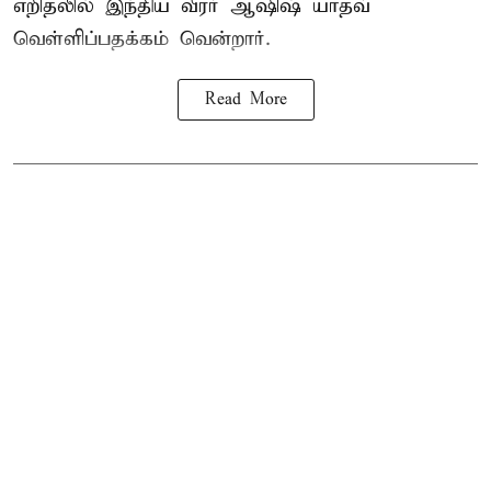
எறிதலில் இந்திய வீரர் ஆஷிஷ் யாதவ்
வெள்ளிப்பதக்கம் வென்றார்.
Read More