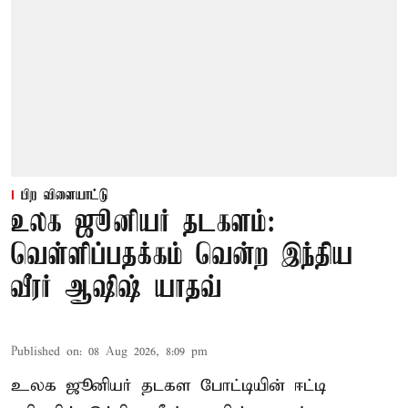
பிற விளையாட்டு
உலக ஜூனியர் தடகளம்:
வெள்ளிப்பதக்கம் வென்ற இந்திய
வீரர் ஆஷிஷ் யாதவ்
Published on
:
08 Aug 2026, 8:09 pm
உலக ஜூனியர் தடகள போட்டியின் ஈட்டி