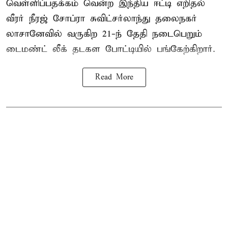
வெள்ளிப்பதக்கம் வென்ற இந்திய ஈட்டி எறிதல்
வீரர் நீரஜ் சோப்ரா சுவிட்சர்லாந்து தலைநகர்
லாசானேவில் வருகிற 21-ந் தேதி நடைபெறும்
டைமண்ட் லீக் தடகள போட்டியில் பங்கேற்கிறார்.
Read More