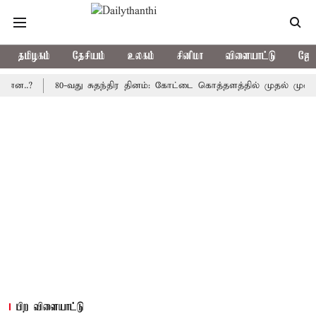
தமிழகம்
தேசியம்
உலகம்
சினிமா
விளையாட்டு
ஜோத
80-வது சுதந்திர தினம்: கோட்டை கொத்தளத்தில் முதல் முறையாக தே
பிற விளையாட்டு