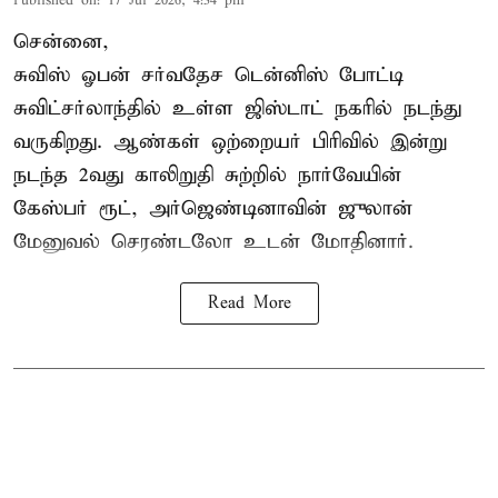
Published on
:
17 Jul 2026, 4:34 pm
சென்னை,
சுவிஸ் ஓபன் சர்வதேச டென்னிஸ் போட்டி
சுவிட்சர்லாந்தில் உள்ள ஜிஸ்டாட் நகரில் நடந்து
வருகிறது. ஆண்கள் ஒற்றையர் பிரிவில் இன்று
நடந்த 2வது காலிறுதி சுற்றில் நார்வேயின்
கேஸ்பர் ரூட், அர்ஜெண்டினாவின் ஜுலான்
மேனுவல் செரண்டலோ உடன் மோதினார்.
Read More