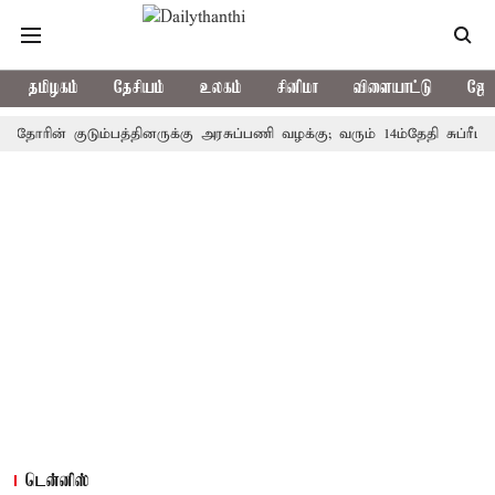
தமிழகம்
தேசியம்
உலகம்
சினிமா
விளையாட்டு
ஜோத
ன் குடும்பத்தினருக்கு அரசுப்பணி வழக்கு; வரும் 14ம்தேதி சுப்ரீம்கோர்ட்
டென்னிஸ்