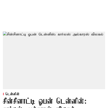
டென்னிஸ்
சின்சினாட்டி ஓபன் டென்னிஸ்: