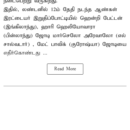
நடைபெற்று வருகிறது.
இதில், லண்டனில் 12ம் தேதி நடந்த ஆண்கள்
இரட்டையர் இறுதிப்போட்டியில் ஹென்றி பேட்டன்
(இங்கிலாந்து), ஹாரி ஹெலியோவாரா
(பின்லாந்து) ஜோடி மார்செலோ அரேவாலோ (எல்
சால்வடார்) , மேட் பாவிக் (குரோஷ்யா) ஜோடியை
எதிர்கொண்டது ...
Read More