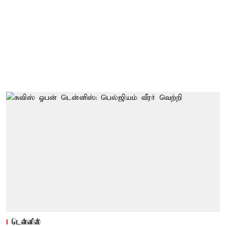
டென்னிஸ்