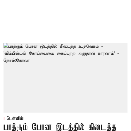
டென்னிஸ்
பாத்ரூம் போன இடத்தில் கிடைத்த