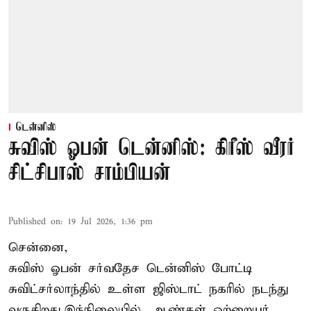
டென்னிஸ்
சுவிஸ் ஓபன் டென்னிஸ்: கிரீஸ் வீரர்
சிட்சிபாஸ் சாம்பியன்
Published on
:
19 Jul 2026, 1:36 pm
சென்னை,
சுவிஸ் ஓபன் சர்வதேச டென்னிஸ் போட்டி
சுவிட்சர்லாந்தில் உள்ள ஜிஸ்டாட் நகரில் நடந்து
வருகிறது.இந்நிலையில், ஆண்கள் ஒற்றையர்