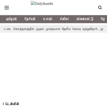
தமிழகம்
தேசியம்
உலகம்
சினிமா
விளையாட்டு
ஜோத
டை கொத்தளத்தில் முதல் முறையாக தேசிய கொடி ஏற்றுகிறார், முதல்-அமைச்
டென்னிஸ்