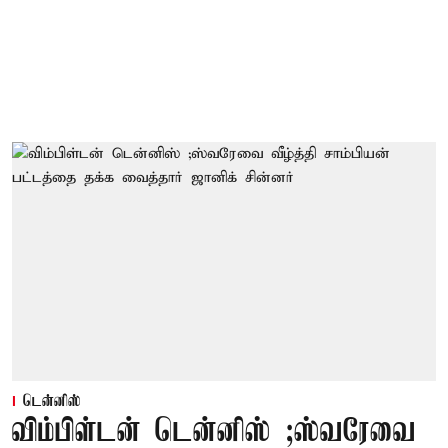
டென்னிஸ்
விம்பிள்டன் டென்னிஸ் ;ஸ்வரேவை