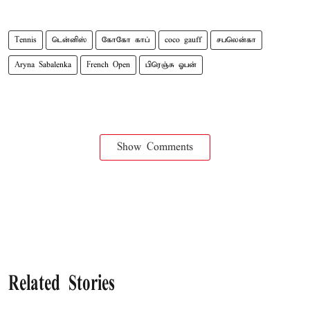
Tennis
டென்னிஸ்
கோகோ காப்
coco gauff
சபலென்கா
Aryna Sabalenka
French Open
பிரெஞ்சு ஓபன்
Show Comments
Related Stories