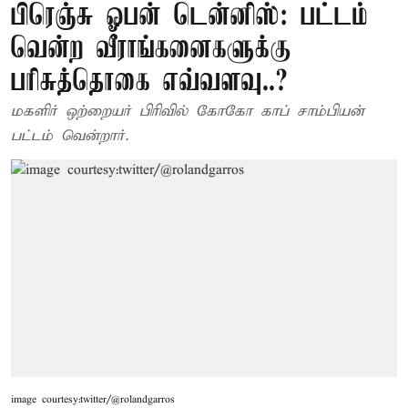
பிரெஞ்சு ஓபன் டென்னிஸ்: பட்டம்
வென்ற வீராங்கனைகளுக்கு
பரிசுத்தொகை எவ்வளவு..?
மகளிர் ஒற்றையர் பிரிவில் கோகோ காப் சாம்பியன்
பட்டம் வென்றார்.
image courtesy:twitter/@rolandgarros