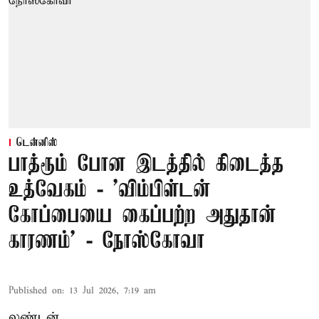
டென்னிஸ்
பாத்ரூம் போன இடத்தில் கிடைத்த
உத்வேகம் - ’விம்பிள்டன்
கோப்பையை கைப்பற்ற அதுதான்
காரணம்’ - நோஸ்கோவா
Published on
:
13 Jul 2026, 7:19 am
லண்டன்,