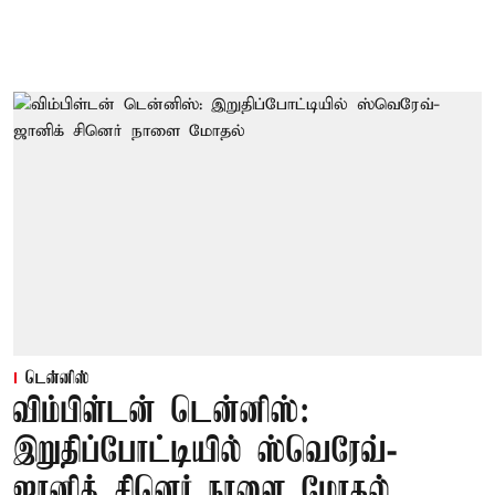
டென்னிஸ்
விம்பிள்டன் டென்னிஸ்:
இறுதிப்போட்டியில் ஸ்வெரேவ்-
ஜானிக் சினெர் நாளை மோதல்