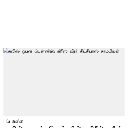
டென்னிஸ்