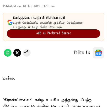
Published on
:
07 Jun 2025, 11:01 pm
தினத்தந்தியை கூகுளில் பின்தொடரவும்
கூகுள் செய்திகளில் எங்களின் முக்கியச் செய்திகளை
உடனுக்குடன் பெற கிளிக் செய்யவும்.
Add as Preferred Source
Follow Us
பாரீஸ்,
'கிராண்ட்ஸ்லாம்' என்ற உயரிய அந்தஸ்து பெற்ற
பிரெஞ்சு ஓபன் டென்னிஸ் தொடர் பிரான்ஸ் தலைநகர்