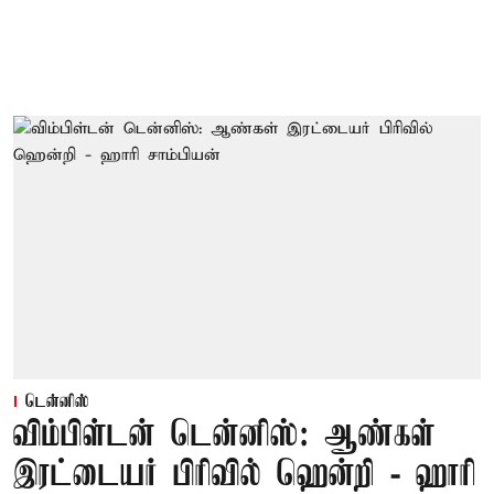
டென்னிஸ்
விம்பிள்டன் டென்னிஸ்: ஆண்கள்
இரட்டையர் பிரிவில் ஹென்றி - ஹாரி