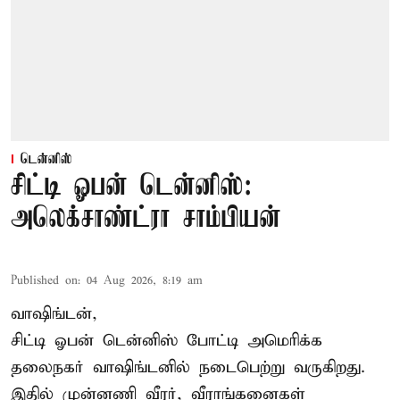
டென்னிஸ்
சிட்டி ஓபன் டென்னிஸ்:
அலெக்சாண்ட்ரா சாம்பியன்
Published on
:
04 Aug 2026, 8:19 am
வாஷிங்டன்,
சிட்டி ஓபன் டென்னிஸ் போட்டி அமெரிக்க
தலைநகர் வாஷிங்டனில் நடைபெற்று வருகிறது.
இதில் முன்னணி வீரர், வீராங்கனைகள்