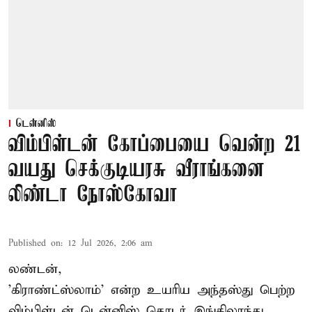
டென்னிஸ்
விம்பிள்டன் கோப்பையை வென்ற 21
வயது செக்குடியரசு வீராங்கனை
லிண்டா நோஸ்கோவா
Published on
:
12 Jul 2026, 2:06 am
லண்டன்,
'கிராண்ட்ஸ்லாம்' என்ற உயரிய அந்தஸ்து பெற்ற
விம்பிள்டன் டென்னிஸ்
தொடர் இங்கிலாந்து