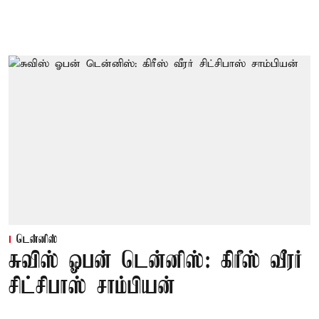
டென்னிஸ்
சுவிஸ் ஓபன் டென்னிஸ்: கிரீஸ் வீரர்
சிட்சிபாஸ் சாம்பியன்