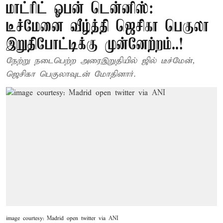
மாட்ரிட் ஓபன் டென்னிஸ்:
டீச்மேனை வீழ்த்தி ஜெசிகா பெகுலா
இறுதிபோட்டிக்கு முன்னேற்றம்..!
நேற்று நடைபெற்ற அரைஇறுதியில் ஜில் டீச்மேன்,
ஜெசிகா பெகுலாவுடன் மோதினார்.
image courtesy: Madrid open twitter via ANI