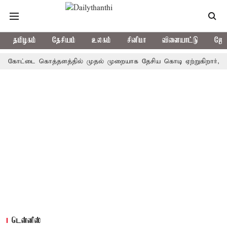
தமிழகம்
தேசியம்
உலகம்
சினிமா
விளையாட்டு
ஜோத
ோட்டை கொத்தளத்தில் முதல் முறையாக தேசிய கொடி ஏற்றுகிறார், முதல்-அம
டென்னிஸ்