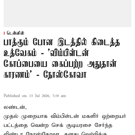
டென்னிஸ்
பாத்ரூம் போன இடத்தில் கிடைத்த
உத்வேகம் - ’விம்பிள்டன்
கோப்பையை கைப்பற்ற அதுதான்
காரணம்’ - நோஸ்கோவா
Published on
:
13 Jul 2026, 7:19 am
லண்டன்,
முதல் முறையாக விம்பிள்டன் மகளிர் ஒற்றையர்
பட்டத்தை வென்ற செக் குடியரசை சேர்ந்த
லிண்டா நோஸ்கோவா
, தனது வெற்றிக்கு