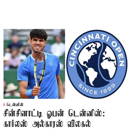
டென்னிஸ்
சின்சினாட்டி ஓபன் டென்னிஸ்:
கார்லஸ் அல்காரஸ் விலகல்