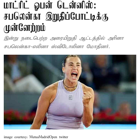
மாட்ரிட் ஓபன் டென்னிஸ்:
சபலென்கா இறுதிப்போட்டிக்கு
முன்னேற்றம்
இன்று நடைபெற்ற அரையிறுதி ஆட்டத்தில் அரினா
சபலென்கா-எலினா ஸ்விடோலினா மோதினர்.
image courtesy: MutuaMadridOpen twitter