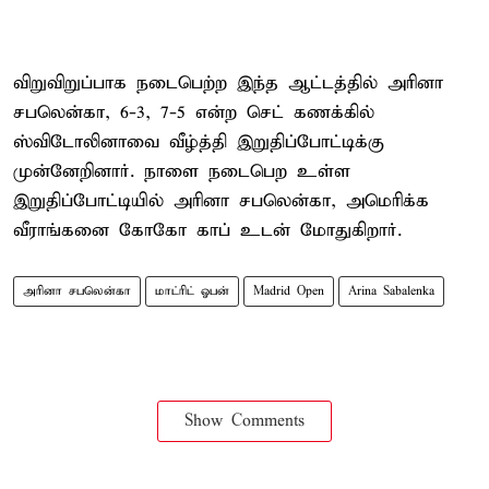
விறுவிறுப்பாக நடைபெற்ற இந்த ஆட்டத்தில் அரினா
சபலென்கா, 6-3, 7-5 என்ற செட் கணக்கில்
ஸ்விடோலினாவை வீழ்த்தி இறுதிப்போட்டிக்கு
முன்னேறினார். நாளை நடைபெற உள்ள
இறுதிப்போட்டியில் அரினா சபலென்கா, அமெரிக்க
வீராங்கனை கோகோ காப் உடன் மோதுகிறார்.
அரினா சபலென்கா
மாட்ரிட் ஓபன்
Madrid Open
Arina Sabalenka
Show Comments