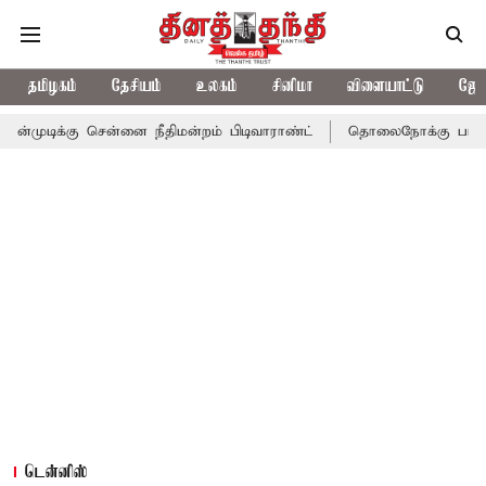
தமிழகம்
தேசியம்
உலகம்
சினிமா
விளையாட்டு
ஜோத
டிக்கு சென்னை நீதிமன்றம் பிடிவாராண்ட்
தொலைநோக்கு பார்வையுடன
டென்னிஸ்