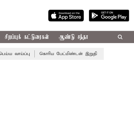
சிறப்புக் கட்டுரைகள்
ஆண்டு சந்தா
வாய்ப்பு
கொரிய பேட்மிண்டன் இறுதி போட்டி; இந்திய வீராங