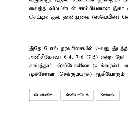
வைத்த விம்பிள்டன் சாம்பியனான இகா ஸ
செட்டில் குவ் ஹன்யூவை (ஸ்பெயின்) வெ
இதே போல் தரவரிசையில் 7-வது இடத்தி
அனிசிமோவா 6-4, 7-6 (7-5) என்ற நேர் ச
சாய்த்தார். ஸ்விடோலினா (உக்ரைன்), எ
முச்சோவா (செக்குடியரசு) ஆகியோரும் 
டென்னிஸ்
ஸ்வியாடெக்
Swiatek