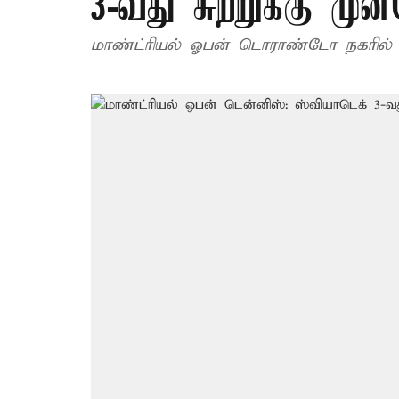
3-வது சுற்றுக்கு முன
மாண்ட்ரியல் ஓபன் டொராண்டோ நகரில் ந