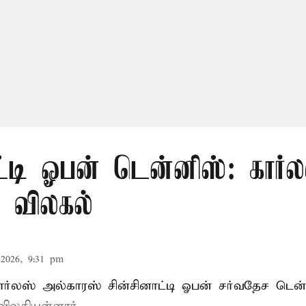
ட்டி ஓபன் டென்னிஸ்: கார்ல
் விலகல்
2026, 9:31 pm
கார்லஸ் அல்காரஸ் சின்சினாட்டி ஓபன் சர்வதேச டென