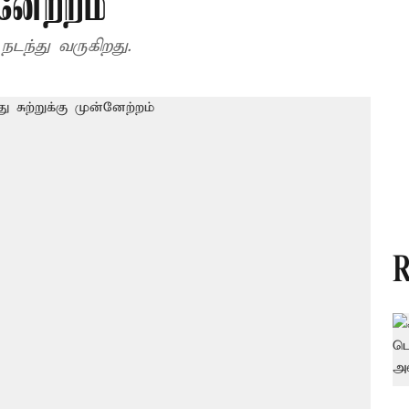
்னேற்றம்
டந்து வருகிறது.
R