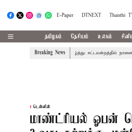
E-Paper
DTNEXT
Thanthi 
தமிழகம்
தேசியம்
உலகம்
சினி
Breaking News
ளிலும் முதலில் தமிழ்த்தாய் வாழ்த்து: சட்டமன்றத்தில் நாளை தனித
டென்னிஸ்
மாண்ட்ரியல் ஓபன் 