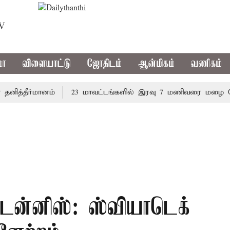
TV
மா
விளையாட்டு
ஜோதிடம்
ஆன்மிகம்
வணிகம்
்தீர்மானம்
23 மாவட்டங்களில் இரவு 7 மணிவரை மழை பெய்ய 
டென்னிஸ்: ஸ்வியாடெக்