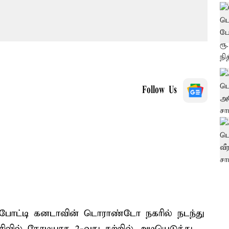
Follow Us
 போட்டி கனடாவின் டொராண்டோ நகரில் நடந்து
ிவில் நேரடியாக 2-வது சுற்றில் அடியெடுத்து