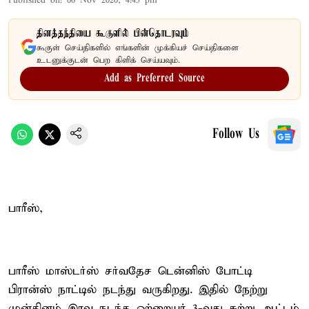
Published on
:
06 Nov 2020, 4:45 pm
தினத்தந்தியை கூகுளில் பின்தொடரவும்
கூகுள் செய்திகளில் எங்களின் முக்கியச் செய்திகளை
உடனுக்குடன் பெற கிளிக் செய்யவும்.
Add as Preferred Source
Follow Us
பாரீஸ்,
பாரீஸ் மாஸ்டர்ஸ் சர்வதேச டென்னிஸ் போட்டி
பிரான்ஸ் நாட்டில் நடந்து வருகிறது. இதில் நேற்று
முன்தினம் இரவு நடந்த ஒற்றையர் 3-வது சுற்று ஆட்டம்