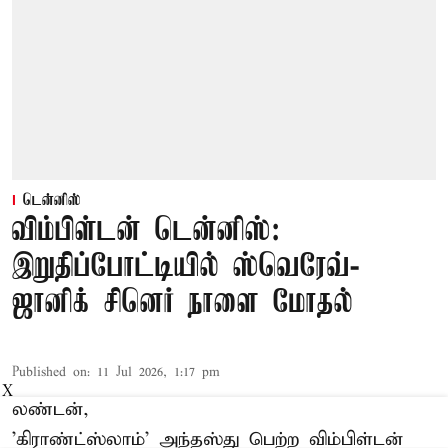
டென்னிஸ்
விம்பிள்டன் டென்னிஸ்:
இறுதிப்போட்டியில் ஸ்வெரேவ்-
ஜானிக் சினெர் நாளை மோதல்
Published on
:
11 Jul 2026, 1:17 pm
X
லண்டன்,
'கிராண்ட்ஸ்லாம்' அந்தஸ்து பெற்ற விம்பிள்டன்