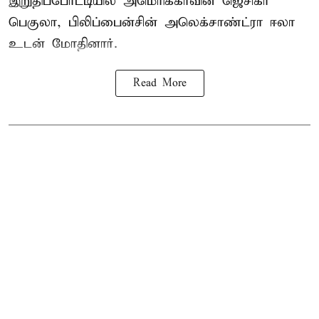
இறுதிப்போட்டியில் அமெரிக்காவின் ஜெசிகா
பெகுலா, பிலிப்பைன்சின் அலெக்சாண்ட்ரா ஈலா
உடன் மோதினார்.
Read More