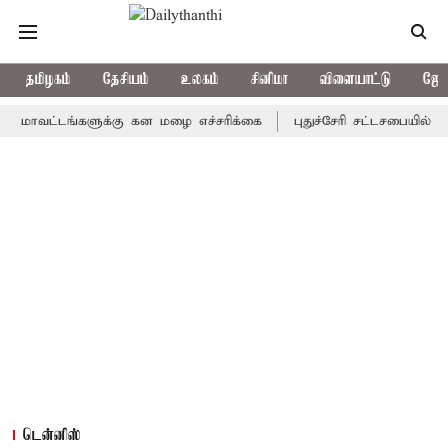
தமிழகம்
தேசியம்
உலகம்
சினிமா
விளையாட்டு
ஜோத
்டங்களுக்கு கன மழை எச்சரிக்கை
புதுச்சேரி சட்டசபையில் வரும் 2
டென்னிஸ்