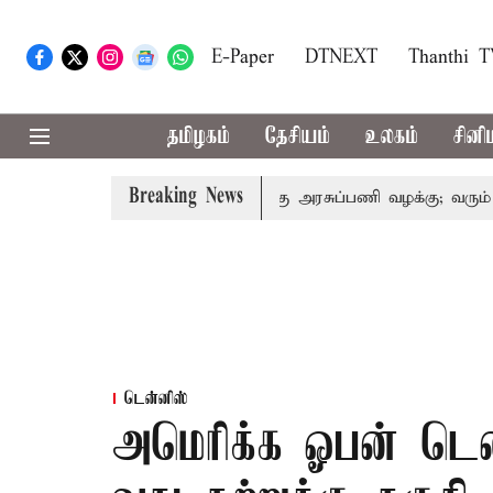
E-Paper
DTNEXT
Thanthi 
தமிழகம்
தேசியம்
உலகம்
சினி
Breaking News
்: இறந்தோரின் குடும்பத்தினருக்கு அரசுப்பணி வழக்கு; வரும் 14ம்
டென்னிஸ்
அமெரிக்க ஓபன் டென