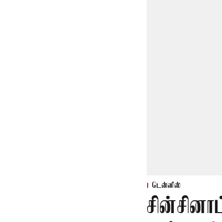
டென்னிஸ்
சின்சினா