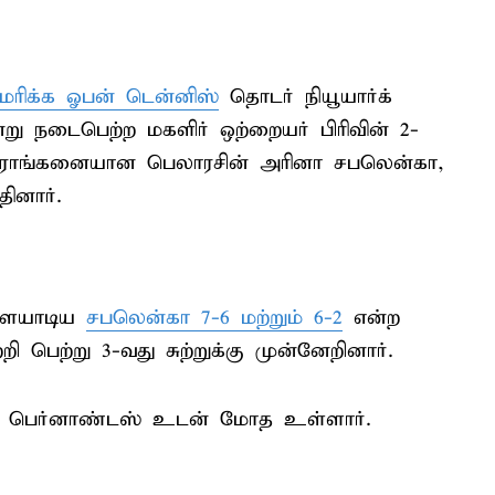
ரிக்க ஓபன் டென்னிஸ்
தொடர் நியூயார்க்
்று நடைபெற்ற மகளிர் ஒற்றையர் பிரிவின் 2-
 வீராங்கனையான பெலாரசின் அரினா சபலென்கா,
ினார்.
ிளையாடிய
சபலென்கா 7-6 மற்றும் 6-2
என்ற
ி பெற்று 3-வது சுற்றுக்கு முன்னேறினார்.
்லா பெர்னாண்டஸ் உடன் மோத உள்ளார்.