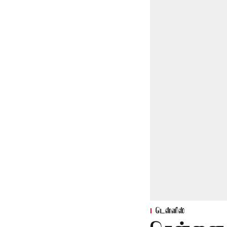
டென்னிஸ்