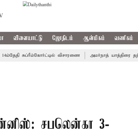
TV
மா
விளையாட்டு
ஜோதிடம்
ஆன்மிகம்
வணிகம்
தேதி சுப்ரீம்கோர்ட்டில் விசாரணை
அமர்நாத் யாத்திரை தற்காலிக
்னிஸ்: சபலென்கா 3-