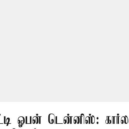
ட்டி ஓபன் டென்னிஸ்: கார்ல