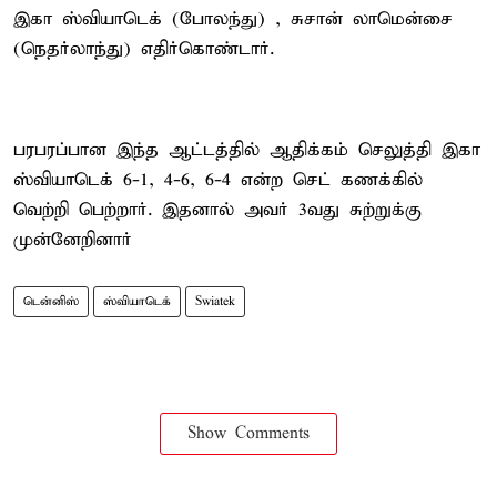
இகா ஸ்வியாடெக் (போலந்து) , சுசான் லாமென்சை
(நெதர்லாந்து) எதிர்கொண்டார்.
பரபரப்பான இந்த ஆட்டத்தில் ஆதிக்கம் செலுத்தி இகா
ஸ்வியாடெக் 6-1, 4-6, 6-4 என்ற செட் கணக்கில்
வெற்றி பெற்றார். இதனால் அவர் 3வது சுற்றுக்கு
முன்னேறினார்
டென்னிஸ்
ஸ்வியாடெக்
Swiatek
Show Comments