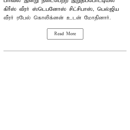
பிரிவில் இன்று நடைபெற்ற இறுதிப்போட்டியில்
கிரீஸ் வீரர் ஸ்டெபனோஸ் சிட்சிபாஸ், பெல்ஜிய
வீரர் ரபேல் கொலிக்னன் உடன் மோதினார்.
Read More