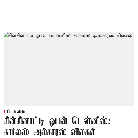
டென்னிஸ்
சின்சினாட்டி ஓபன் டென்னிஸ்:
கார்லஸ் அல்காரஸ் விலகல்