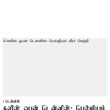
டென்னிஸ்
சுவிஸ் ஓபன் டென்னிஸ்: பெல்ஜியம்