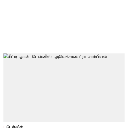
டென்னிஸ்