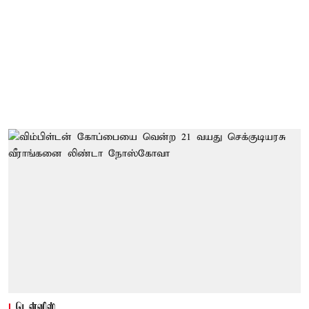
டென்னிஸ்