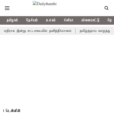
தமிழகம்
தேசியம்
உலகம்
சினிமா
விளையாட்டு
ஜோத
ிராக இன்று சட்டசபையில் தனித்தீர்மானம்
தமிழ்த்தாய் வாழ்த்து தீர்மா
டென்னிஸ்