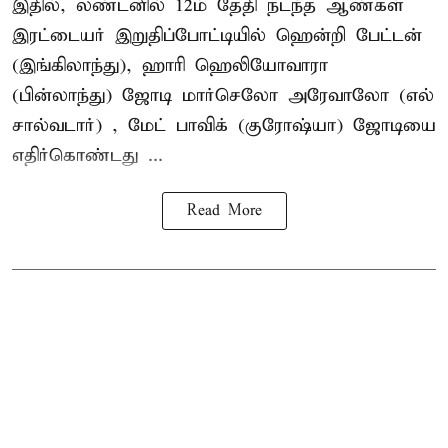
இதில், லண்டனில் 12ம் தேதி நடந்த ஆண்கள்
இரட்டையர் இறுதிப்போட்டியில் ஹென்றி பேட்டன்
(இங்கிலாந்து), ஹாரி ஹெலியோவாரா
(பின்லாந்து) ஜோடி மார்செலோ அரேவாலோ (எல்
சால்வடார்) , மேட் பாவிக் (குரோஷ்யா) ஜோடியை
எதிர்கொண்டது ...
Read More