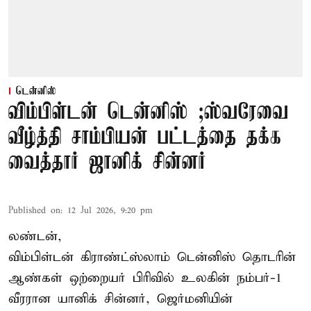
டென்னிஸ்
விம்பிள்டன் டென்னிஸ் ;ஸ்வரேவை
வீழ்த்தி சாம்பியன் பட்டத்தை தக்க
வைத்தார் ஜானிக் சின்னர்
Published on
:
12 Jul 2026, 9:20 pm
லண்டன்,
விம்பிள்டன் கிராண்ட்ஸ்லாம் டென்னிஸ் தொடரின்
ஆண்கள் ஒற்றையர் பிரிவில் உலகின் நம்பர்-1
வீரரான யானிக் சின்னர், ஜெர்மனியின்