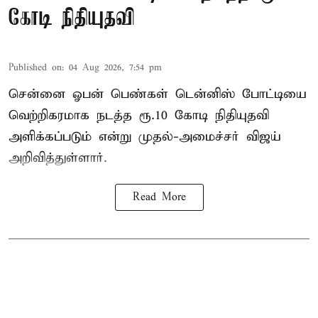
கோடி நிதியுதவி
Published on
:
04 Aug 2026, 7:54 pm
சென்னை ஓபன் பெண்கள் டென்னிஸ் போட்டியை
வெற்றிகரமாக நடத்த ரூ.10 கோடி நிதியுதவி
அளிக்கப்படும் என்று முதல்-அமைச்சர் விஜய்
அறிவித்துள்ளார்.
Read More