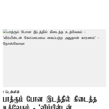
டென்னிஸ்
பாத்ரூம் போன இடத்தில் கிடைத்த
உத்வேகம் - ’விம்பிள்டன்