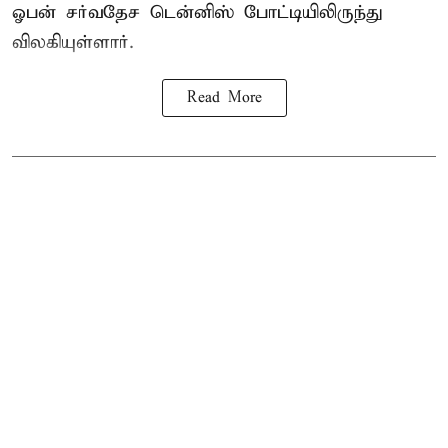
ஓபன் சர்வதேச டென்னிஸ் போட்டியிலிருந்து
விலகியுள்ளார்.
Read More