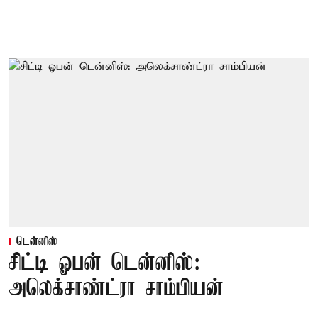
டென்னிஸ்
சிட்டி ஓபன் டென்னிஸ்:
அலெக்சாண்ட்ரா சாம்பியன்