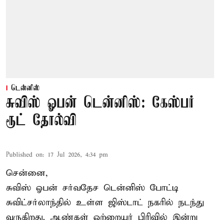
டென்னிஸ்
சுவிஸ் ஓபன் டென்னிஸ்: கேஸ்பர்
ரூட் தோல்வி
Published on
:
17 Jul 2026, 4:34 pm
சென்னை,
சுவிஸ் ஓபன் சர்வதேச டென்னிஸ் போட்டி
சுவிட்சர்லாந்தில் உள்ள ஜிஸ்டாட் நகரில் நடந்து
வருகிறது. ஆண்கள் ஒற்றையர் பிரிவில் இன்று