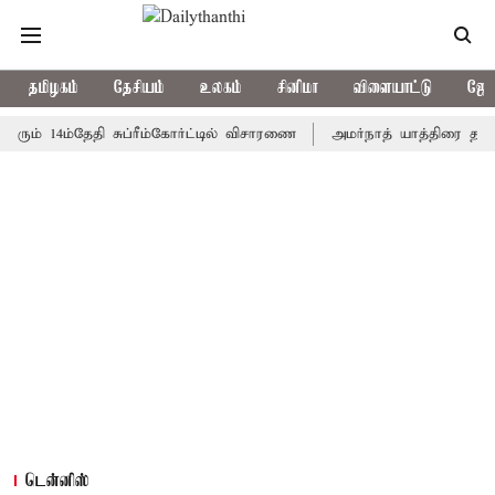
தமிழகம்
தேசியம்
உலகம்
சினிமா
விளையாட்டு
ஜோத
14ம்தேதி சுப்ரீம்கோர்ட்டில் விசாரணை
அமர்நாத் யாத்திரை தற்காலிகமா
டென்னிஸ்